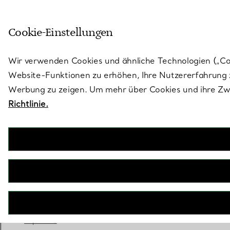
Treten Sie ein in die Welt von 
Cookie-Einstellungen
Gehen Sie auf die Seite „Stores“
Wir verwenden Cookies und ähnliche Technologien („Cook
Website-Funktionen zu erhöhen, Ihre Nutzererfahrung z
Werbung zu zeigen. Um mehr über Cookies und ihre Zwe
Richtlinie.
Tiffany Soleste
Verlobungsring mit Doppelkranz im Cushion-
Schliff mit einem Diamantring in Platin
JETZT BUCHEN
Benötigen Sie einen Tiffany Diamant-
Experten?