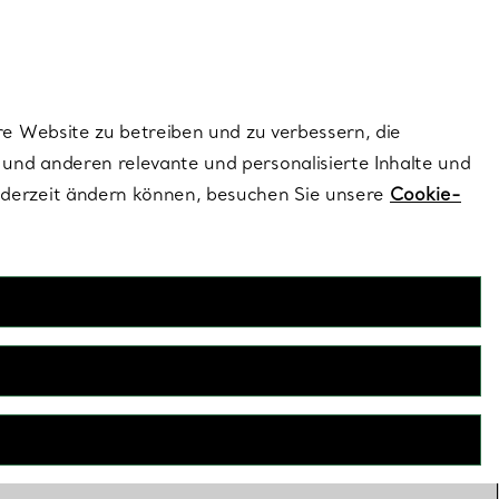
ionen und exklusive Updates an.
Kontaktieren Sie un
Melden Sie sich
re Website zu betreiben und zu verbessern, die
und anderen relevante und personalisierte Inhalte und
ederzeit ändern können, besuchen Sie unsere
Cookie-