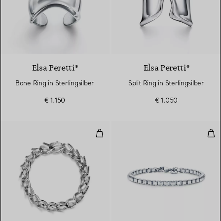
Elsa Peretti®
Elsa Peretti®
Bone Ring in Sterlingsilber
Split Ring in Sterlingsilber
€ 1.150
€ 1.050
Mittelgroßes Gliederarmband in h
Ven