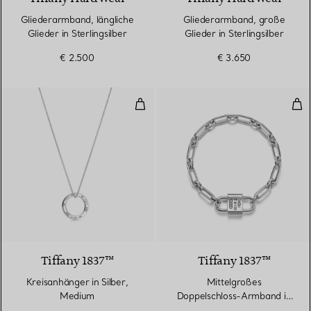
Gliederarmband, längliche
Gliederarmband, große
Glieder in Sterlingsilber
Glieder in Sterlingsilber
€ 2.500
€ 3.650
Kreisanhänger in Silber, Medium
Mit
Tiffany 1837™
Tiffany 1837™
Kreisanhänger in Silber,
Mittelgroßes
Medium
Doppelschloss-Armband in
Sterlingsilber