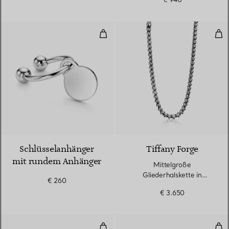
Schlüsselanhänger mit rundem 
Mit
Schlüsselanhänger
Tiffany Forge
mit rundem Anhänger
Mittelgroße
Gliederhalskette in
€ 260
geschwärztem Sterlingsilber
€ 3.650
Gliederarmband aus verschlungen
Klei