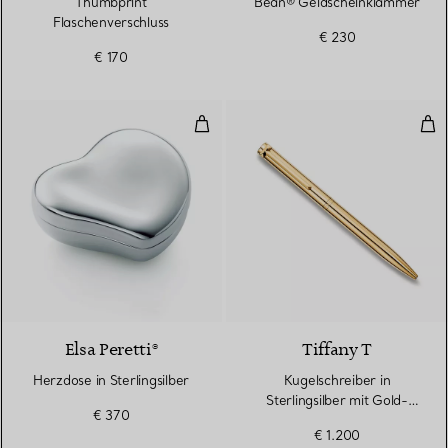
Thumbprint
Bean® Geldscheinklammer
Flaschenverschluss
€ 230
€ 170
Herzdose in Sterlingsilber
Kuge
Elsa Peretti®
Tiffany T
Herzdose in Sterlingsilber
Kugelschreiber in
Sterlingsilber mit Gold-
€ 370
Vermeil
€ 1.200