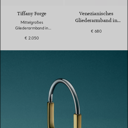
Tiffany Forge
Venezianisches
Gliederarmband in
Mittelgroßes
Silber
Gliederarmband in
€ 680
hochglanzpoliertem
€ 2.050
Sterlingsilber