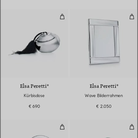
Kürbisdose
Wav
Elsa Peretti®
Elsa Peretti®
Kürbisdose
Wave Bilderrahmen
€ 690
€ 2.050
Herzdose in Sterlingsilber
Her