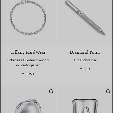
Tiffany HardWear
Diamond Point
Schmales Gliederarmband
Kugelschreiber
in Sterlingsilber
€ 830
€ 1.050
Bone Ring in Sterlingsilber
Spli