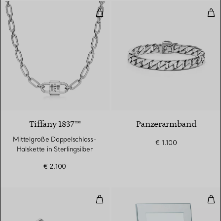
Mittelgroße Doppelschloss-Halsket
Pan
Tiffany 1837™
Panzerarmband
Mittelgroße Doppelschloss-
€ 1.100
Halskette in Sterlingsilber
€ 2.100
Geldklammer in Sterlingsilber
Rec