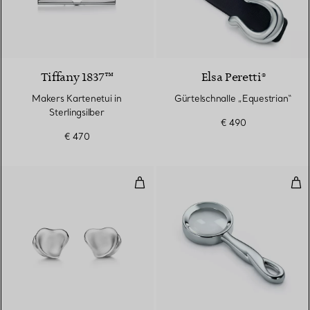
Tiffany 1837™
Elsa Peretti®
Makers Kartenetui in
Gürtelschnalle „Equestrian“
Sterlingsilber
€ 490
€ 470
Full Heart Manschettenknöpfe
Pad