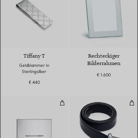
Tiffany T
Rechteckiger
Bilderrahmen
Geldklammer in
Sterlingsilber
€ 1.600
€ 440
Makers Kartenetui in Sterlingsilb
Gür