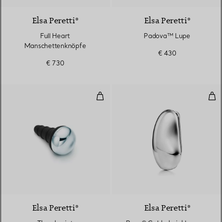
Elsa Peretti®
Elsa Peretti®
Full Heart
Padova™ Lupe
Manschettenknöpfe
€ 430
€ 730
Thumbprint Flaschenverschluss
Bea
Elsa Peretti®
Elsa Peretti®