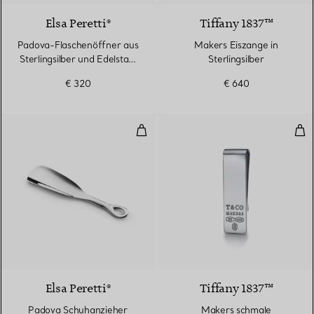
Elsa Peretti®
Tiffany 1837™
Padova-Flaschenöffner aus
Makers Eiszange in
Sterlingsilber und Edelstahl
Sterlingsilber
aus Sterlingsilber und
€ 320
€ 640
Edelstahl
Padova Schuhanzieher
Mak
Elsa Peretti®
Tiffany 1837™
Padova Schuhanzieher
Makers schmale