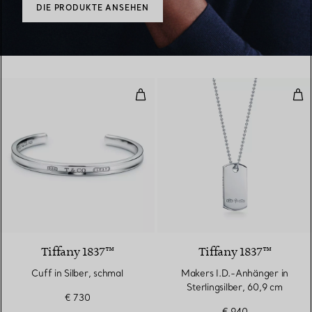
DIE PRODUKTE ANSEHEN
Cuff in Silber, schmal
Mak
Tiffany 1837™
Tiffany 1837™
Cuff in Silber, schmal
Makers I.D.-Anhänger in
Sterlingsilber, 60,9 cm
€ 730
€ 940