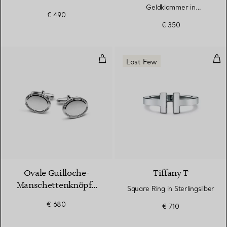
Geldklammer in
€ 490
Sterlingsilber
€ 350
Ovale Guilloche-Manschettenknöp
Squa
Last Few
Ovale Guilloche-
Tiffany T
Manschettenknöpfe
Square Ring in Sterlingsilber
in Silber
€ 680
€ 710