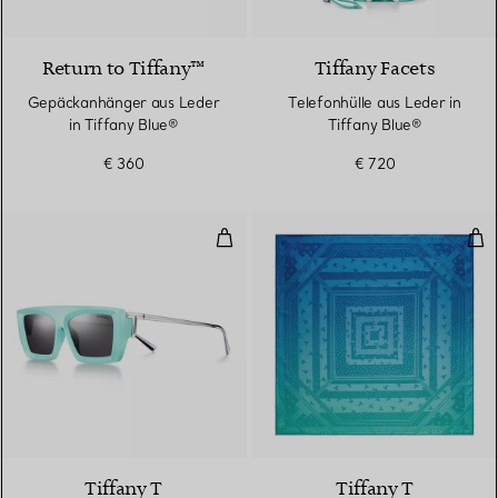
2 Farben
Return to Tiffany™
Tiffany Facets
Gepäckanhänger aus Leder
Telefonhülle aus Leder in
in Tiffany Blue®
Tiffany Blue®
€ 360
€ 720
Sonnenbrille aus Acetat in Tiffa
Qua
4 Farben
Tiffany T
Tiffany T