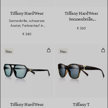
Tiffany HardWear
Tiffany HardWear
Sonnenbrille,
Sonnenbrille, schwarzes
blassgoldfarbenes
Acetat, Farbverlauf in
€ 360
Metall, Gläser in
Tiffany Blue®
€ 340
Tiffany Blue®
Sonnenbrille aus schwarzem Acet
Sonn
Neu
Neu
2 Farben
Tiffany HardWear
Tiffany T