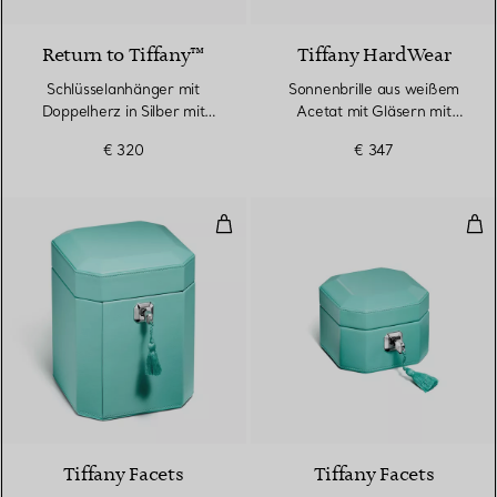
Return to Tiffany™
Tiffany HardWear
Schlüsselanhänger mit
Sonnenbrille aus weißem
Doppelherz in Silber mit
Acetat mit Gläsern mit
Tiffany Blue®
azurblauem Farbverlauf
€ 320
€ 347
Großes Schmuckkästchen aus Led
Kle
2 Farben
Tiffany Facets
Tiffany Facets