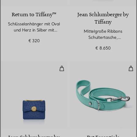
Return to Tiffany™
Jean Schlumberger by
Tiffany
Schlüsselanhänger mit Oval
und Herz in Silber mit
Mittelgroße Ribbons
Tiffany Blue®
Schultertasche,
€ 320
Straußenleder
€ 8.650
Mittelgroße Ribbons Schultertas
Hun
2 Farben