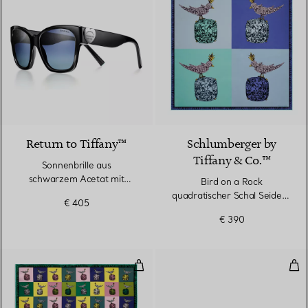
3 Farben
Return to Tiffany™
Schlumberger by
Tiffany & Co.™
Sonnenbrille aus
schwarzem Acetat mit
Bird on a Rock
Gläsern in Tiffany Blue®
quadratischer Schal Seide in
€ 405
Infinity Blau
€ 390
Bird on a Rock quadratischer Scha
Squ