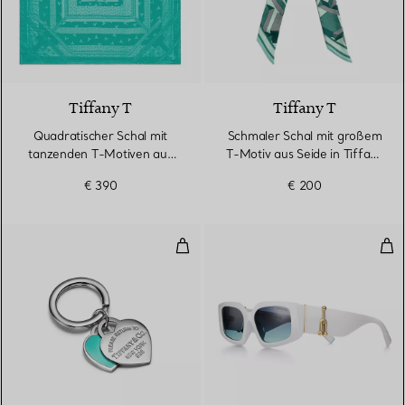
3 Farben
Tiffany T
Tiffany T
Quadratischer Schal mit
Schmaler Schal mit großem
tanzenden T-Motiven aus
T-Motiv aus Seide in Tiffany
Jacquard-Seide in Tiffany
Blue®
€ 390
€ 200
Blue®
Schlüsselanhänger mit Doppelherz
Son