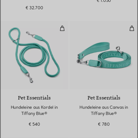
€ 1.050
Tiffany Blue®
€ 32.700
Hundeleine aus Kordel in Tiffany
Hun
Pet Essentials
Pet Essentials
Hundeleine aus Kordel in
Hundeleine aus Canvas in
Tiffany Blue®
Tiffany Blue®
€ 540
€ 780