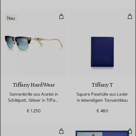
Sonnenbrille aus Acetat in Schild
Squ
Neu
2 Farben
Tiffany HardWear
Tiffany T
Sonnenbrille aus Acetat in
Square Passhülle aus Leder
Schildpatt, Gläser in Tiffany
in lebendigem Tansanitblau
Blue®
€ 1.250
€ 480
Sonnenbrille aus schwarzem Acet
Bird