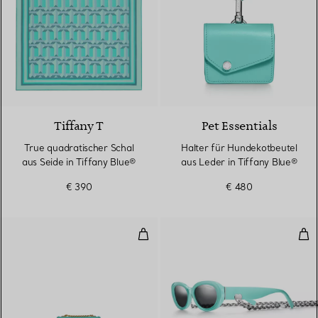
3 Farben
Tiffany T
Pet Essentials
True quadratischer Schal
Halter für Hundekotbeutel
aus Seide in Tiffany Blue®
aus Leder in Tiffany Blue®
€ 390
€ 480
Kleine Ribbons Schultertasche au
Son