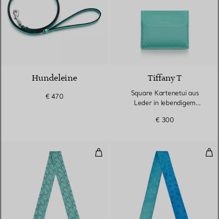
Hundeleine
Tiffany T
Square Kartenetui aus
€ 470
Leder in lebendigem
Tansanitblau
€ 300
True schmaler Schal aus Seide in
Sch