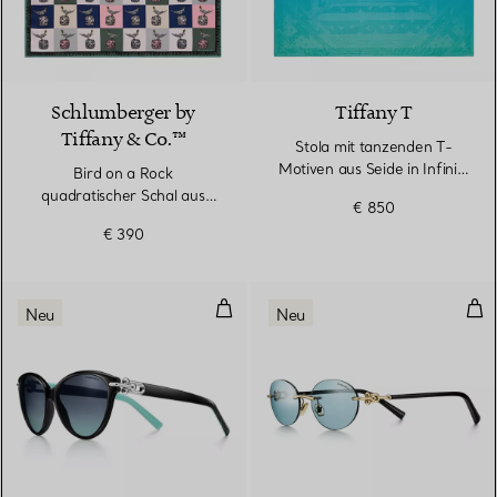
3 Farben
Schlumberger by
Tiffany T
Tiffany & Co.™
Stola mit tanzenden T-
Motiven aus Seide in Infinity
Bird on a Rock
Blue®
quadratischer Schal aus
€ 850
Seide in Kristallrosa
€ 390
Sonnenbrille, schwarzes Acetat, 
Tif
Neu
Neu