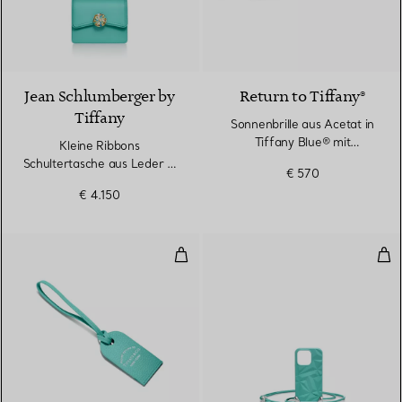
Jean Schlumberger by
Return to Tiffany®
Tiffany
Sonnenbrille aus Acetat in
Tiffany Blue® mit
Kleine Ribbons
dunkelgrauen Gläsern
Schultertasche aus Leder in
€ 570
Tiffany Blue®
€ 4.150
Gepäckanhänger aus Leder in Ti
Tel