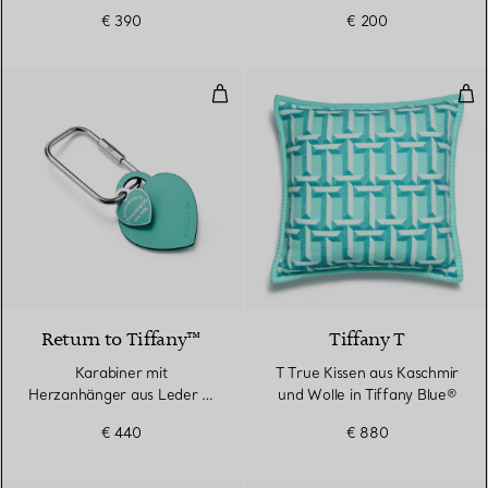
Infinity Blau
€ 390
€ 200
Karabiner mit Herzanhänger aus 
T T
3 Farben
Return to Tiffany™
Tiffany T
Karabiner mit
T True Kissen aus Kaschmir
Herzanhänger aus Leder in
und Wolle in Tiffany Blue®
Tiffany Blue®
€ 440
€ 880