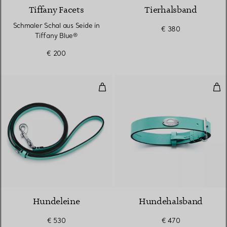
Tiffany Facets
Tierhalsband
Schmaler Schal aus Seide in
€ 380
Tiffany Blue®
€ 200
Hundeleine
Hun
Hundeleine
Hundehalsband
€ 530
€ 470