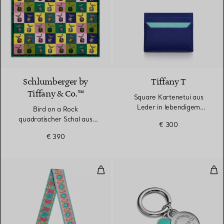
3 Farben
Schlumberger by
Tiffany T
Tiffany & Co.™
Square Kartenetui aus
Leder in lebendigem
Bird on a Rock
Tansanitblau
quadratischer Schal aus
€ 300
Seide in Zitringelb
€ 390
Schmaler Schal aus mehrfarbiger
Sch