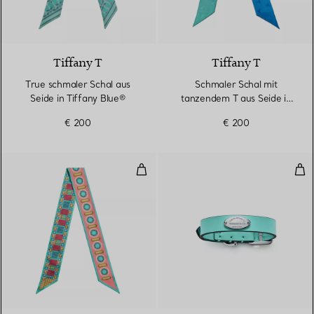
4 Farben
Tiffany T
Tiffany T
True schmaler Schal aus
Schmaler Schal mit
Seide in Tiffany Blue®
tanzendem T aus Seide in
Infinity Blue®
€ 200
€ 200
Schmaler Schal aus Seide in Tiff
Tie
4 Farben