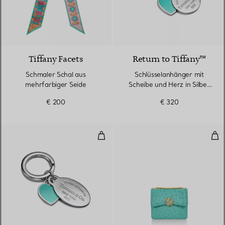
4 Farben
Tiffany Facets
Return to Tiffany™
Schmaler Schal aus
Schlüsselanhänger mit
mehrfarbiger Seide
Scheibe und Herz in Silber
mit Tiffany Blue®
€ 200
€ 320
Schlüsselanhänger mit Oval und H
Mit