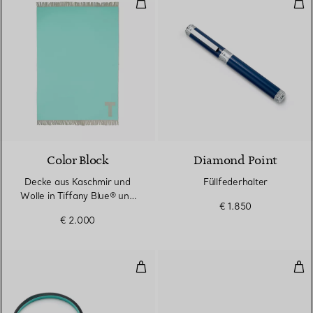
Decke aus Kaschmir und Wolle i
Füll
Color Block
Diamond Point
Decke aus Kaschmir und
Füllfederhalter
Wolle in Tiffany Blue® und
€ 1.850
Kamelbraun
€ 2.000
Hundeleine
Squ