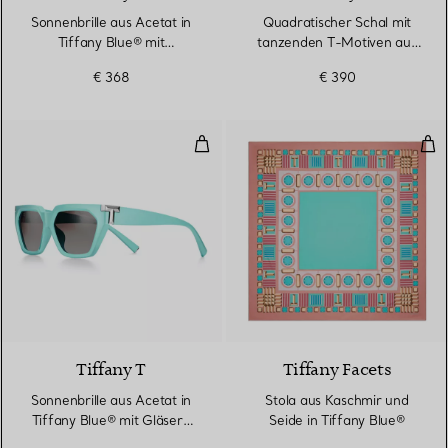
Sonnenbrille aus Acetat in
Quadratischer Schal mit
Tiffany Blue® mit
tanzenden T-Motiven aus
dunkelgrauen Gläsern
Seide in Infinity Blue®
€ 368
€ 390
Sonnenbrille aus Acetat in Tiffa
Sto
2 Farben
Tiffany T
Tiffany Facets
Sonnenbrille aus Acetat in
Stola aus Kaschmir und
Tiffany Blue® mit Gläsern
Seide in Tiffany Blue®
mit grauem Farbverlauf