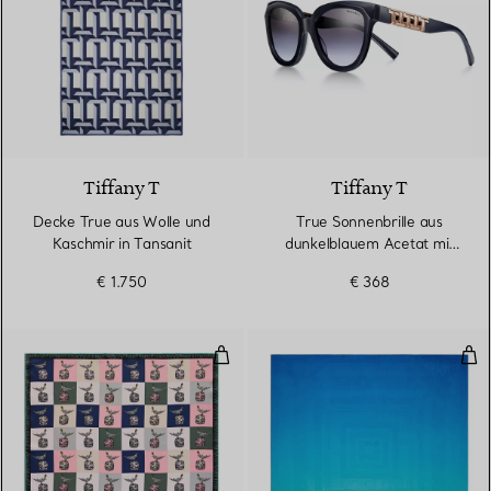
2 Farben
Tiffany T
Tiffany T
Decke True aus Wolle und
True Sonnenbrille aus
Kaschmir in Tansanit
dunkelblauem Acetat mit
Gläsern mit violettgrauem
€ 1.750
€ 368
Farbverlauf
Bird on a Rock quadratischer Scha
Sto