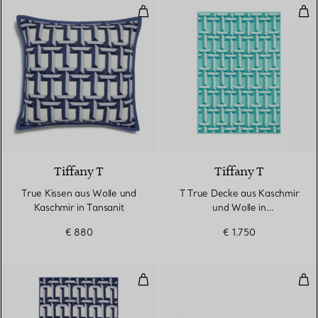
True Kissen aus Wolle und Kaschm
T T
3 Farben
Tiffany T
Tiffany T
True Kissen aus Wolle und
T True Decke aus Kaschmir
Kaschmir in Tansanit
und Wolle in
Kamelhaarfarben
€ 880
€ 1.750
Decke True aus Wolle und Kaschm
Tru