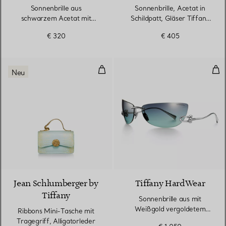
Sonnenbrille aus
Sonnenbrille, Acetat in
schwarzem Acetat mit
Schildpatt, Gläser Tiffany
Gläsern in Tiffany Blue®
Blue®, Farbverlauf
€ 320
€ 405
Ribbons Mini-Tasche mit Tragegrif
Son
Neu
Jean Schlumberger by
Tiffany HardWear
Tiffany
Sonnenbrille aus mit
Weißgold vergoldetem
Ribbons Mini-Tasche mit
Metall mit Gläsern in
Tragegriff, Alligatorleder