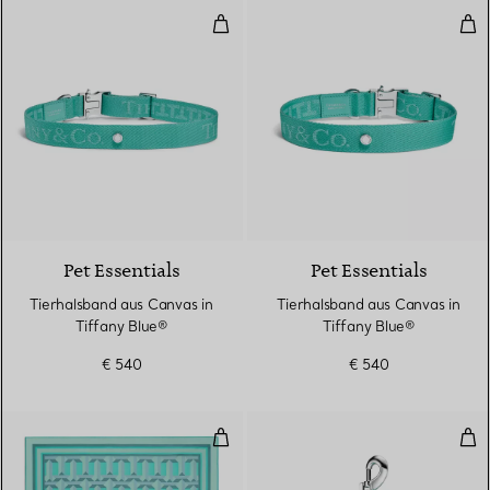
Tierhalsband aus Canvas in Tiffa
Tie
Pet Essentials
Pet Essentials
Tierhalsband aus Canvas in
Tierhalsband aus Canvas in
Tiffany Blue®
Tiffany Blue®
€ 540
€ 540
True quadratischer Schal aus Sei
Hal