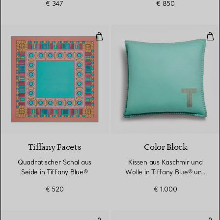
€ 347
€ 850
Quadratischer Schal aus Seide in
Kis
4 Farben
Tiffany Facets
Color Block
Quadratischer Schal aus
Kissen aus Kaschmir und
Seide in Tiffany Blue®
Wolle in Tiffany Blue® und
Kamelbraun
€ 520
€ 1.000