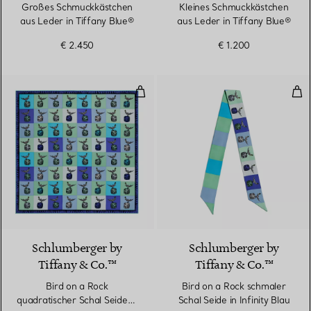
Großes Schmuckkästchen
Kleines Schmuckkästchen
aus Leder in Tiffany Blue®
aus Leder in Tiffany Blue®
€ 2.450
€ 1.200
Bird on a Rock quadratischer Schal
Bird
3 Farben
Schlumberger by
Schlumberger by
Tiffany & Co.™
Tiffany & Co.™
Bird on a Rock
Bird on a Rock schmaler
quadratischer Schal Seide in
Schal Seide in Infinity Blau