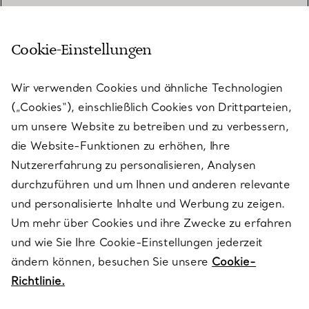
Cookie-Einstellungen
KUNDENSERVICE
Wir verwenden Cookies und ähnliche Technologien
(„Cookies“), einschließlich Cookies von Drittparteien,
SERVICES
um unsere Website zu betreiben und zu verbessern,
die Website-Funktionen zu erhöhen, Ihre
Nutzererfahrung zu personalisieren, Analysen
ÜBER TIFFANY & CO.
durchzuführen und um Ihnen und anderen relevante
und personalisierte Inhalte und Werbung zu zeigen.
Um mehr über Cookies und ihre Zwecke zu erfahren
RECHTLICHE HINWEISE
und wie Sie Ihre Cookie-Einstellungen jederzeit
ändern können, besuchen Sie unsere
Cookie-
Richtlinie.
FOLGEN SIE UNS