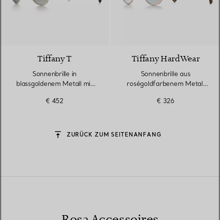
5 Farben
Tiffany T
Tiffany HardWear
Sonnenbrille in
Sonnenbrille aus
blassgoldenem Metall mit
roségoldfarbenem Metall
Gläsern mit rosa
mit rosa Gläsern
€ 452
€ 326
Farbverlauf
ZURÜCK ZUM SEITENANFANG
Rosa Accessoires