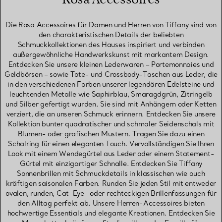
Die Rosa Accessoires für Damen und Herren von Tiffany sind von
den charakteristischen Details der beliebten
Schmuckkollektionen des Hauses inspiriert und verbinden
außergewöhnliche Handwerkskunst mit markantem Design.
Entdecken Sie unsere kleinen Lederwaren – Portemonnaies und
Geldbörsen – sowie Tote- und Crossbody-Taschen aus Leder, die
in den verschiedenen Farben unserer legendären Edelsteine und
leuchtenden Metalle wie Saphirblau, Smaragdgrün, Zitringelb
und Silber gefertigt wurden. Sie sind mit Anhängern oder Ketten
verziert, die an unseren Schmuck erinnern. Entdecken Sie unsere
Kollektion bunter quadratischer und schmaler Seidenschals mit
Blumen- oder grafischen Mustern. Tragen Sie dazu einen
Schalring für einen eleganten Touch. Vervollständigen Sie Ihren
Look mit einem Wendegürtel aus Leder oder einem Statement-
Gürtel mit einzigartiger Schnalle. Entdecken Sie Tiffany
Sonnenbrillen mit Schmuckdetails in klassischen wie auch
kräftigen saisonalen Farben. Runden Sie jeden Stil mit entweder
ovalen, runden, Cat-Eye- oder rechteckigen Brillenfassungen für
den Alltag perfekt ab. Unsere Herren-Accessoires bieten
hochwertige Essentials und elegante Kreationen. Entdecken Sie