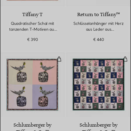
Tiffany T
Return to Tiffany™
Quadratischer Schal mit
Schlüsselanhänger mit Herz
tanzenden T-Motiven aus
aus Leder aus
Seide in Infinity Morganit
palladiumbeschichtetem
€ 390
€ 440
Messing
Bird on a Rock quadratischer Scha
Bird
3 Farben
Schlumberger by
Schlumberger by