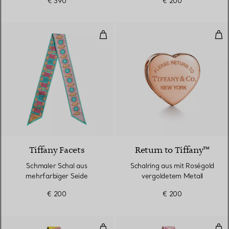
€ 390
€ 200
Schmaler Schal aus mehrfarbiger
Sch
4 Farben
Tiffany Facets
Return to Tiffany™
Schmaler Schal aus
Schalring aus mit Roségold
mehrfarbiger Seide
vergoldetem Metall
€ 200
€ 200
Bird on a Rock schmaler Schal aus
Schm