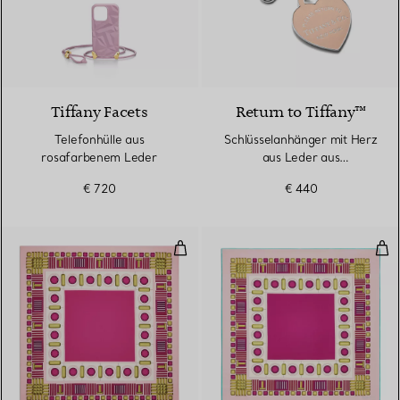
2 Farben
Tiffany Facets
Return to Tiffany™
Telefonhülle aus
Schlüsselanhänger mit Herz
rosafarbenem Leder
aus Leder aus
palladiumbeschichtetem
€ 720
€ 440
Messing
Stola aus Kaschmir und Seide in 
Qua