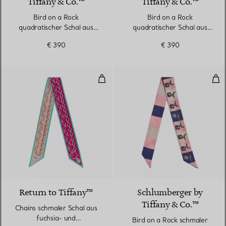
Tiffany & Co.™
Tiffany & Co.™
Bird on a Rock
Bird on a Rock
quadratischer Schal aus
quadratischer Schal aus
Seide in Kristallrosa
Seide in Kristallrosa
€ 390
€ 390
Chains schmaler Schal aus fuchsi
Bird
2 Farben
Return to Tiffany™
Schlumberger by
Tiffany & Co.™
Chains schmaler Schal aus
fuchsia- und
Bird on a Rock schmaler