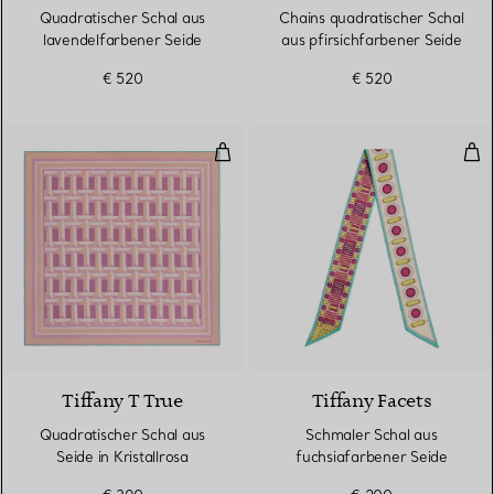
Quadratischer Schal aus
Chains quadratischer Schal
lavendelfarbener Seide
aus pfirsichfarbener Seide
€ 520
€ 520
Quadratischer Schal aus Seide in 
Sch
3 Farben
Tiffany T True
Tiffany Facets
Quadratischer Schal aus
Schmaler Schal aus
Seide in Kristallrosa
fuchsiafarbener Seide