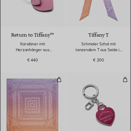
3 Farben
Return to Tiffany™
Tiffany T
Karabiner mit
Schmaler Schal mit
Herzanhänger aus
tanzendem T aus Seide in
morganitfarbenem Leder
Infinity Morganit
€ 440
€ 200
Quadratischer Schal mit tanzende
Sch
3 Farben