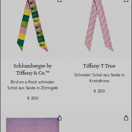
3 Farben
Schlumberger by
Tiffany T True
Tiffany & Co.™
Schmaler Schal aus Seide in
Kristallrosa
Bird on a Rock schmaler
Schal aus Seide in Zitringelb
€ 200
€ 200
Stola mit tanzenden T-Motiven au
Son