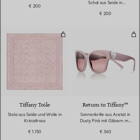
pfirsichfarbener Seide
Schal aus Seide in
€ 200
Kristallrosa
€ 200
Stola aus Seide und Wolle in Krist
Son
Tiffany Toile
Return to Tiffany™
Stola aus Seide und Wolle in
Sonnenbrille aus Acetat in
Kristallrosa
Dusty Pink mit Gläsern mit
rosanem Farbverlauf
€ 1.150
€ 360