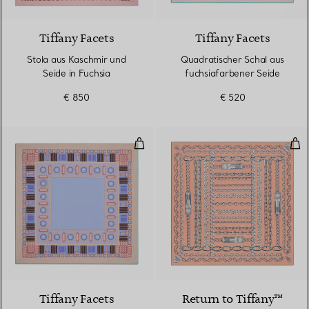
3 Farben
Tiffany Facets
Tiffany Facets
Stola aus Kaschmir und
Quadratischer Schal aus
Seide in Fuchsia
fuchsiafarbener Seide
€ 850
€ 520
Quadratischer Schal aus lavende
Cha
4 Farben
Tiffany Facets
Return to Tiffany™