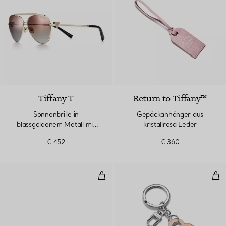
5 Farben
Tiffany T
Return to Tiffany™
Sonnenbrille in
Gepäckanhänger aus
blassgoldenem Metall mit
kristallrosa Leder
Gläsern mit rosa
€ 452
€ 360
Farbverlauf
Telefonhülle aus rosafarbenem 
Sch