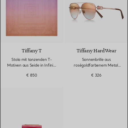
3 Farben
Tiffany T
Tiffany HardWear
Stola mit tanzenden T-
Sonnenbrille aus
Motiven aus Seide in Infinity
roségoldfarbenem Metall
Morganit
mit rosa Gläsern
€ 850
€ 326