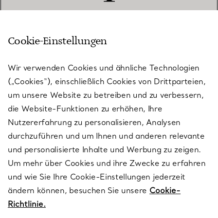
Cookie-Einstellungen
KUNDENSERVICE
Wir verwenden Cookies und ähnliche Technologien
(„Cookies“), einschließlich Cookies von Drittparteien,
SERVICES
um unsere Website zu betreiben und zu verbessern,
die Website-Funktionen zu erhöhen, Ihre
Nutzererfahrung zu personalisieren, Analysen
ÜBER TIFFANY & CO.
durchzuführen und um Ihnen und anderen relevante
und personalisierte Inhalte und Werbung zu zeigen.
Um mehr über Cookies und ihre Zwecke zu erfahren
RECHTLICHE HINWEISE
und wie Sie Ihre Cookie-Einstellungen jederzeit
ändern können, besuchen Sie unsere
Cookie-
Richtlinie.
FOLGEN SIE UNS