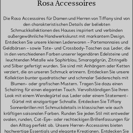
Rosa Accessoires
Die Rosa Accessoires für Damen und Herren von Tiffany sind von
den charakteristischen Details der beliebten
Schmuckkollektionen des Hauses inspiriert und verbinden
außergewöhnliche Handwerkskunst mit markantem Design.
Entdecken Sie unsere kleinen Lederwaren – Portemonnaies und
Geldbörsen – sowie Tote- und Crossbody-Taschen aus Leder, die
in den verschiedenen Farben unserer legendären Edelsteine und
leuchtenden Metalle wie Saphirblau, Smaragdgrün, Zitringelb
und Silber gefertigt wurden. Sie sind mit Anhängern oder Ketten
verziert, die an unseren Schmuck erinnern. Entdecken Sie unsere
Kollektion bunter quadratischer und schmaler Seidenschals mit
Blumen- oder grafischen Mustern. Tragen Sie dazu einen
Schalring für einen eleganten Touch. Vervollständigen Sie Ihren
Look mit einem Wendegürtel aus Leder oder einem Statement-
Gürtel mit einzigartiger Schnalle. Entdecken Sie Tiffany
Sonnenbrillen mit Schmuckdetails in klassischen wie auch
kräftigen saisonalen Farben. Runden Sie jeden Stil mit entweder
ovalen, runden, Cat-Eye- oder rechteckigen Brillenfassungen für
den Alltag perfekt ab. Unsere Herren-Accessoires bieten
hochwertige Essentials und elegante Kreationen. Entdecken Sie