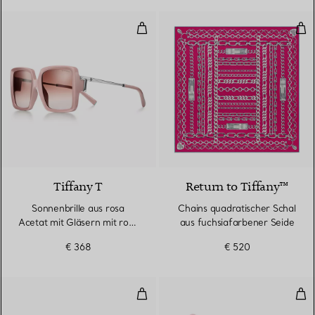
Sonnenbrille aus rosa Acetat mit
Cha
3 Farben
Tiffany T
Return to Tiffany™
Sonnenbrille aus rosa
Chains quadratischer Schal
Acetat mit Gläsern mit rosa
aus fuchsiafarbener Seide
Farbverlauf
€ 368
€ 520
Sonnenbrille in blassgoldenem Me
Gep