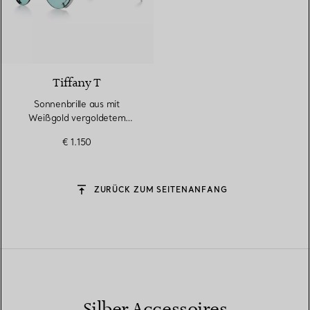
2 Farben
Tiffany T
Sonnenbrille aus mit
Weißgold vergoldetem
Metall mit Gläsern mit
€ 1.150
azurblauem Farbverlauf
ZURÜCK ZUM SEITENANFANG
Silber Accessoires