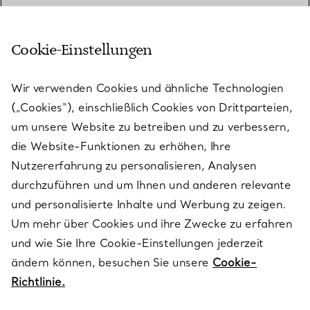
Cookie-Einstellungen
KUNDENSERVICE
Wir verwenden Cookies und ähnliche Technologien
(„Cookies“), einschließlich Cookies von Drittparteien,
SERVICES
um unsere Website zu betreiben und zu verbessern,
die Website-Funktionen zu erhöhen, Ihre
Nutzererfahrung zu personalisieren, Analysen
ÜBER TIFFANY & CO.
durchzuführen und um Ihnen und anderen relevante
und personalisierte Inhalte und Werbung zu zeigen.
Um mehr über Cookies und ihre Zwecke zu erfahren
RECHTLICHE HINWEISE
und wie Sie Ihre Cookie-Einstellungen jederzeit
ändern können, besuchen Sie unsere
Cookie-
Richtlinie.
FOLGEN SIE UNS