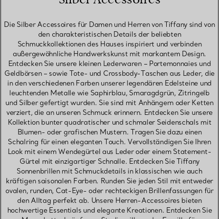
Die Silber Accessoires für Damen und Herren von Tiffany sind von
den charakteristischen Details der beliebten
Schmuckkollektionen des Hauses inspiriert und verbinden
außergewöhnliche Handwerkskunst mit markantem Design.
Entdecken Sie unsere kleinen Lederwaren – Portemonnaies und
Geldbörsen – sowie Tote- und Crossbody-Taschen aus Leder, die
in den verschiedenen Farben unserer legendären Edelsteine und
leuchtenden Metalle wie Saphirblau, Smaragdgrün, Zitringelb
und Silber gefertigt wurden. Sie sind mit Anhängern oder Ketten
verziert, die an unseren Schmuck erinnern. Entdecken Sie unsere
Kollektion bunter quadratischer und schmaler Seidenschals mit
Blumen- oder grafischen Mustern. Tragen Sie dazu einen
Schalring für einen eleganten Touch. Vervollständigen Sie Ihren
Look mit einem Wendegürtel aus Leder oder einem Statement-
Gürtel mit einzigartiger Schnalle. Entdecken Sie Tiffany
Sonnenbrillen mit Schmuckdetails in klassischen wie auch
kräftigen saisonalen Farben. Runden Sie jeden Stil mit entweder
ovalen, runden, Cat-Eye- oder rechteckigen Brillenfassungen für
den Alltag perfekt ab. Unsere Herren-Accessoires bieten
hochwertige Essentials und elegante Kreationen. Entdecken Sie