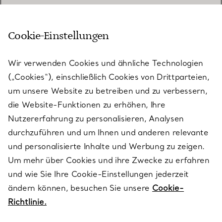
Cookie-Einstellungen
KUNDENSERVICE
Wir verwenden Cookies und ähnliche Technologien
(„Cookies“), einschließlich Cookies von Drittparteien,
SERVICES
um unsere Website zu betreiben und zu verbessern,
die Website-Funktionen zu erhöhen, Ihre
Nutzererfahrung zu personalisieren, Analysen
ÜBER TIFFANY & CO.
durchzuführen und um Ihnen und anderen relevante
und personalisierte Inhalte und Werbung zu zeigen.
Um mehr über Cookies und ihre Zwecke zu erfahren
RECHTLICHE HINWEISE
und wie Sie Ihre Cookie-Einstellungen jederzeit
ändern können, besuchen Sie unsere
Cookie-
Richtlinie.
FOLGEN SIE UNS