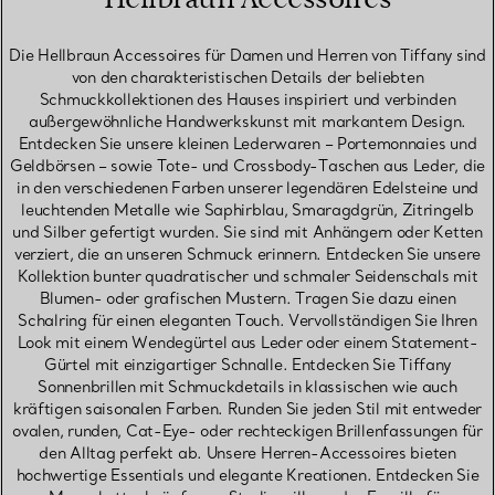
Die Hellbraun Accessoires für Damen und Herren von Tiffany sind
von den charakteristischen Details der beliebten
Schmuckkollektionen des Hauses inspiriert und verbinden
außergewöhnliche Handwerkskunst mit markantem Design.
Entdecken Sie unsere kleinen Lederwaren – Portemonnaies und
Geldbörsen – sowie Tote- und Crossbody-Taschen aus Leder, die
in den verschiedenen Farben unserer legendären Edelsteine und
leuchtenden Metalle wie Saphirblau, Smaragdgrün, Zitringelb
und Silber gefertigt wurden. Sie sind mit Anhängern oder Ketten
verziert, die an unseren Schmuck erinnern. Entdecken Sie unsere
Kollektion bunter quadratischer und schmaler Seidenschals mit
Blumen- oder grafischen Mustern. Tragen Sie dazu einen
Schalring für einen eleganten Touch. Vervollständigen Sie Ihren
Look mit einem Wendegürtel aus Leder oder einem Statement-
Gürtel mit einzigartiger Schnalle. Entdecken Sie Tiffany
Sonnenbrillen mit Schmuckdetails in klassischen wie auch
kräftigen saisonalen Farben. Runden Sie jeden Stil mit entweder
ovalen, runden, Cat-Eye- oder rechteckigen Brillenfassungen für
den Alltag perfekt ab. Unsere Herren-Accessoires bieten
hochwertige Essentials und elegante Kreationen. Entdecken Sie