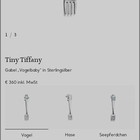
1
/
3
Tiny Tiffany
Gabel „Vogelbaby“ in Sterlingsilber
€ 360
inkl. MwSt
ausgewählt
Hase
Seepferdchen
Vogel