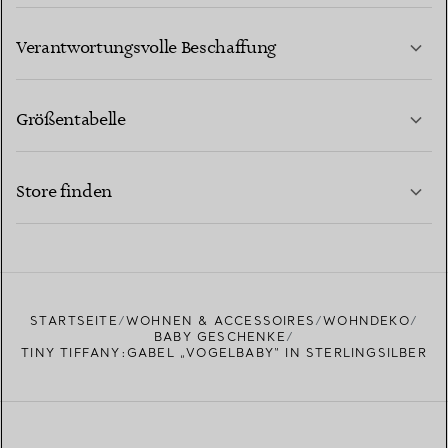
MEHR ERFAHREN
Verantwortungsvolle Beschaffung
Größentabelle
KONTAKTIEREN SIE UNS
MEHR ERFAHREN
Store finden
MEHR ERFAHREN
EINEN STORE IN IHRER NÄHE FINDEN
STARTSEITE
WOHNEN & ACCESSOIRES
WOHNDEKO
BABY GESCHENKE
TINY TIFFANY:GABEL „VOGELBABY“ IN STERLINGSILBER