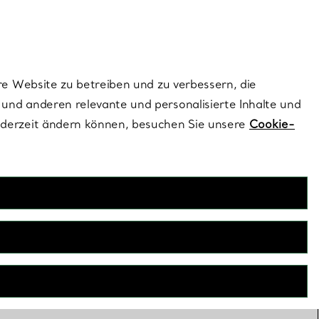
ionen und exklusive Updates an.
Kontaktieren Sie un
Melden Sie sich
re Website zu betreiben und zu verbessern, die
und anderen relevante und personalisierte Inhalte und
ederzeit ändern können, besuchen Sie unsere
Cookie-