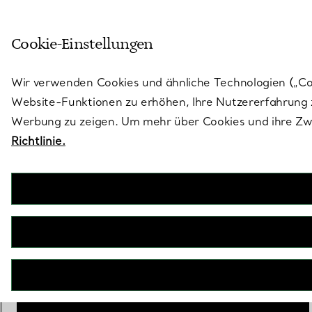
Treten Sie ein in die Welt von 
Cookie-Einstellungen
Gehen Sie auf die Seite „Stores“
Wir verwenden Cookies und ähnliche Technologien („Cook
Website-Funktionen zu erhöhen, Ihre Nutzererfahrung z
Werbung zu zeigen. Um mehr über Cookies und ihre Zwe
Richtlinie.
Elsa Peretti®
Eternal Circle Babylöffel
€ 200
inkl. MwSt
Personalisierung
Hinzufügen
IN DEN WARENKORB LEGEN