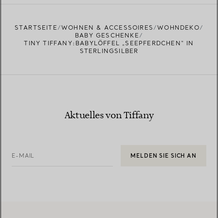
EINEN STORE IN IHRER NÄHE FINDEN
STARTSEITE
WOHNEN & ACCESSOIRES
WOHNDEKO
BABY GESCHENKE
TINY TIFFANY:BABYLÖFFEL „SEEPFERDCHEN“ IN
STERLINGSILBER
Aktuelles von Tiffany
E-MAIL
MELDEN SIE SICH AN