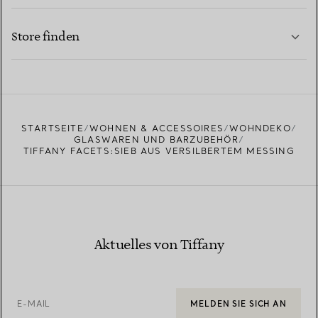
KONTAKTIEREN SIE UNS
MEHR ERFAHREN
Store finden
MEHR ERFAHREN
EINEN STORE IN IHRER NÄHE FINDEN
STARTSEITE
WOHNEN & ACCESSOIRES
WOHNDEKO
GLASWAREN UND BARZUBEHÖR
TIFFANY FACETS:SIEB AUS VERSILBERTEM MESSING
Aktuelles von Tiffany
E-MAIL
MELDEN SIE SICH AN