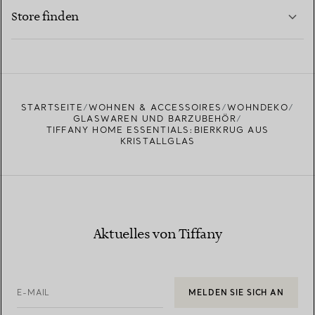
MEHR ERFAHREN
Store finden
MEHR ERFAHREN
EINEN STORE IN IHRER NÄHE FINDEN
STARTSEITE
WOHNEN & ACCESSOIRES
WOHNDEKO
GLASWAREN UND BARZUBEHÖR
TIFFANY HOME ESSENTIALS:BIERKRUG AUS
KRISTALLGLAS
Aktuelles von Tiffany
E-MAIL
MELDEN SIE SICH AN