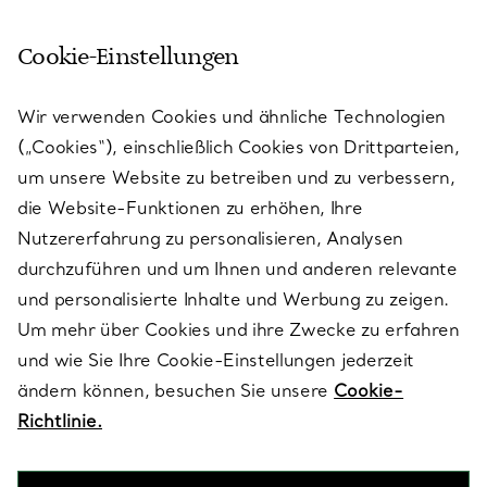
Cookie-Einstellungen
KUNDENSERVICE
Wir verwenden Cookies und ähnliche Technologien
(„Cookies“), einschließlich Cookies von Drittparteien,
SERVICES
um unsere Website zu betreiben und zu verbessern,
die Website-Funktionen zu erhöhen, Ihre
Nutzererfahrung zu personalisieren, Analysen
ÜBER TIFFANY & CO.
durchzuführen und um Ihnen und anderen relevante
und personalisierte Inhalte und Werbung zu zeigen.
Um mehr über Cookies und ihre Zwecke zu erfahren
RECHTLICHE HINWEISE
und wie Sie Ihre Cookie-Einstellungen jederzeit
ändern können, besuchen Sie unsere
Cookie-
Richtlinie.
FOLGEN SIE UNS