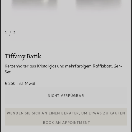
1
/
2
Tiffany Batik
Kerzenhalter aus Kristallglas und mehrfarbigem Raffiabast, 2er-
Set
€ 250
inkl. MwSt
NICHT VERFÜGBAR
WENDEN SIE SICH AN EINEN BERATER, UM ETWAS ZU KAUFEN
BOOK AN APPOINTMENT
EINEN KUNDENBERATER KONTAKTIEREN ODER EINEN TERMI