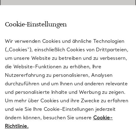
Cookie-Einstellungen
KUNDENSERVICE
Wir verwenden Cookies und ähnliche Technologien
(„Cookies“), einschließlich Cookies von Drittparteien,
SERVICES
um unsere Website zu betreiben und zu verbessern,
die Website-Funktionen zu erhöhen, Ihre
Nutzererfahrung zu personalisieren, Analysen
ÜBER TIFFANY & CO.
durchzuführen und um Ihnen und anderen relevante
und personalisierte Inhalte und Werbung zu zeigen.
Um mehr über Cookies und ihre Zwecke zu erfahren
RECHTLICHE HINWEISE
und wie Sie Ihre Cookie-Einstellungen jederzeit
ändern können, besuchen Sie unsere
Cookie-
Richtlinie.
FOLGEN SIE UNS