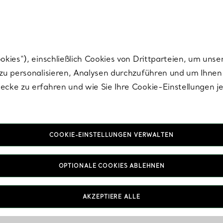
Tiffany.
Melden Sie
sich für die neuesten Nachrichten, kuratierte Inspirat
ies“), einschließlich Cookies von Drittparteien, um unse
u personalisieren, Analysen durchzuführen und um Ihnen 
cke zu erfahren und wie Sie Ihre Cookie-Einstellungen j
COOKIE-EINSTELLUNGEN VERWALTEN
OPTIONALE COOKIES ABLEHNEN
AKZEPTIERE ALLE
IN VEREINBAREN