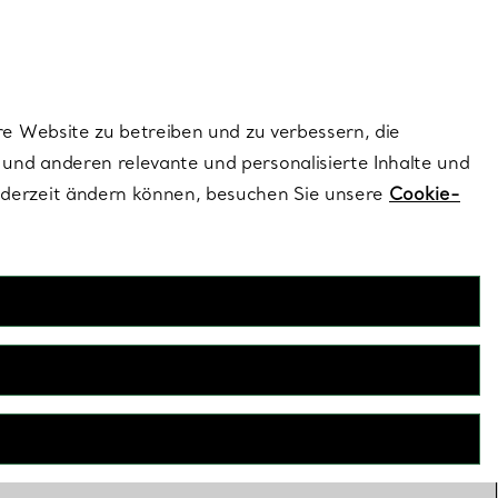
ionen und exklusive Updates an.
Kontaktieren Sie un
Melden Sie sich
re Website zu betreiben und zu verbessern, die
und anderen relevante und personalisierte Inhalte und
ederzeit ändern können, besuchen Sie unsere
Cookie-