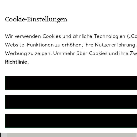
Treten Sie ein in die Welt von 
Cookie-Einstellungen
Gehen Sie auf die Seite „Stores“
Wir verwenden Cookies und ähnliche Technologien („Cook
Website-Funktionen zu erhöhen, Ihre Nutzererfahrung z
Werbung zu zeigen. Um mehr über Cookies und ihre Zwe
Richtlinie.
Return to Tiffany™
Mittelgroße Box aus Porzellan in Tiffany Blue®
€ 350
inkl. MwSt
BENACHRICHTIGEN SIE MICH, WENN VERFÜGBAR
BOOK AN APPOINTMENT
EINEN KUNDENBERATER KONTAKTIEREN ODER EINEN TERM