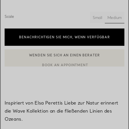
Scale
Medium
Small
ausgewä
BENACHRICHTIGEN SIE MICH, WENN VERFÜGBAR
WENDEN SIE SICH AN EINEN BERATER
BOOK AN APPOINTMENT
EINEN KUNDENBERATER KONTAKTIEREN ODER EINEN TERMI
Inspiriert von Elsa Perettis Liebe zur Natur erinnert
die Wave Kollektion an die fließenden Linien des
Ozeans.