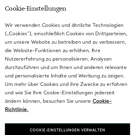
Cookie-Einstellungen
KUNDENSERVICE
Wir verwenden Cookies und ähnliche Technologien
(„Cookies“), einschließlich Cookies von Drittparteien,
SERVICES
um unsere Website zu betreiben und zu verbessern,
die Website-Funktionen zu erhöhen, Ihre
Nutzererfahrung zu personalisieren, Analysen
ÜBER TIFFANY & CO.
durchzuführen und um Ihnen und anderen relevante
und personalisierte Inhalte und Werbung zu zeigen.
Um mehr über Cookies und ihre Zwecke zu erfahren
RECHTLICHE HINWEISE
und wie Sie Ihre Cookie-Einstellungen jederzeit
ändern können, besuchen Sie unsere
Cookie-
Richtlinie.
FOLGEN SIE UNS
COOKIE-EINSTELLUNGEN VERWALTEN