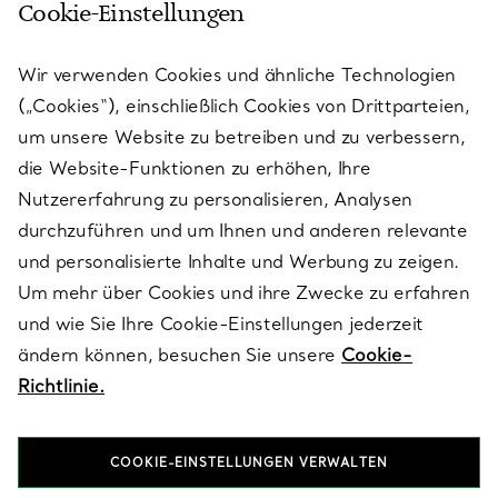
Cookie-Einstellungen
KUNDENSERVICE
Wir verwenden Cookies und ähnliche Technologien
(„Cookies“), einschließlich Cookies von Drittparteien,
SERVICES
um unsere Website zu betreiben und zu verbessern,
die Website-Funktionen zu erhöhen, Ihre
Nutzererfahrung zu personalisieren, Analysen
ÜBER TIFFANY & CO.
durchzuführen und um Ihnen und anderen relevante
und personalisierte Inhalte und Werbung zu zeigen.
Um mehr über Cookies und ihre Zwecke zu erfahren
RECHTLICHE HINWEISE
und wie Sie Ihre Cookie-Einstellungen jederzeit
ändern können, besuchen Sie unsere
Cookie-
Richtlinie.
FOLGEN SIE UNS
COOKIE-EINSTELLUNGEN VERWALTEN
Standort ändern: