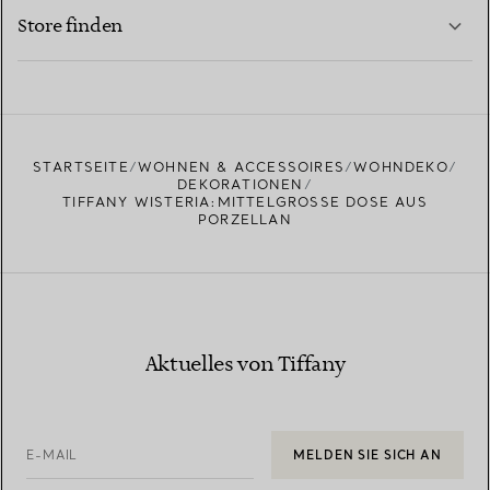
MEHR ERFAHREN
Store finden
MEHR ERFAHREN
EINEN STORE IN IHRER NÄHE FINDEN
STARTSEITE
WOHNEN & ACCESSOIRES
WOHNDEKO
DEKORATIONEN
TIFFANY WISTERIA:MITTELGROSSE DOSE AUS P
ORZELLAN
Aktuelles von Tiffany
E-MAIL
MELDEN SIE SICH AN