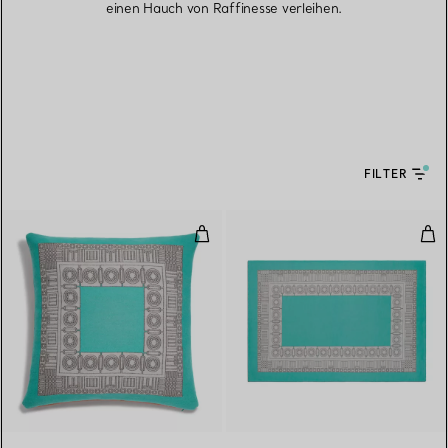
einen Hauch von Raffinesse verleihen.
FILTER
Polster aus Wolle in Tiffany Blu
Dec
2 Farben