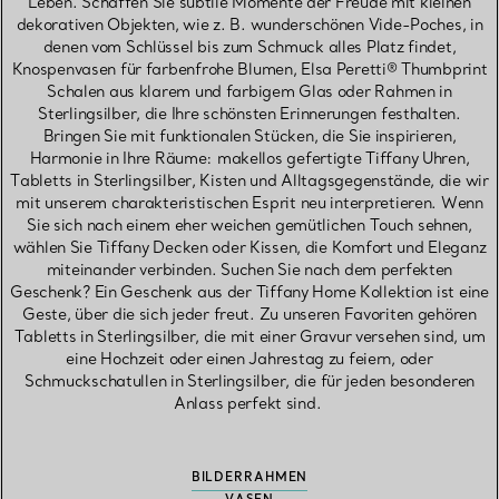
Leben. Schaffen Sie subtile Momente der Freude mit kleinen
dekorativen Objekten, wie z. B. wunderschönen Vide-Poches, in
denen vom Schlüssel bis zum Schmuck alles Platz findet,
Knospenvasen für farbenfrohe Blumen, Elsa Peretti® Thumbprint
Schalen aus klarem und farbigem Glas oder Rahmen in
Sterlingsilber, die Ihre schönsten Erinnerungen festhalten.
Bringen Sie mit funktionalen Stücken, die Sie inspirieren,
Harmonie in Ihre Räume: makellos gefertigte Tiffany Uhren,
Tabletts in Sterlingsilber, Kisten und Alltagsgegenstände, die wir
mit unserem charakteristischen Esprit neu interpretieren. Wenn
Sie sich nach einem eher weichen gemütlichen Touch sehnen,
wählen Sie Tiffany Decken oder Kissen, die Komfort und Eleganz
miteinander verbinden. Suchen Sie nach dem perfekten
Geschenk? Ein Geschenk aus der Tiffany Home Kollektion ist eine
Geste, über die sich jeder freut. Zu unseren Favoriten gehören
Tabletts in Sterlingsilber, die mit einer Gravur versehen sind, um
eine Hochzeit oder einen Jahrestag zu feiern, oder
Schmuckschatullen in Sterlingsilber, die für jeden besonderen
Anlass perfekt sind.
BILDERRAHMEN