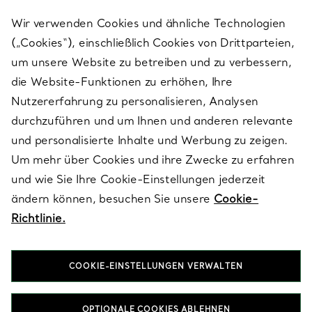
Wir verwenden Cookies und ähnliche Technologien
(„Cookies“), einschließlich Cookies von Drittparteien,
SERVICES
um unsere Website zu betreiben und zu verbessern,
die Website-Funktionen zu erhöhen, Ihre
Nutzererfahrung zu personalisieren, Analysen
ÜBER TIFFANY & CO.
durchzuführen und um Ihnen und anderen relevante
und personalisierte Inhalte und Werbung zu zeigen.
Um mehr über Cookies und ihre Zwecke zu erfahren
RECHTLICHE HINWEISE
und wie Sie Ihre Cookie-Einstellungen jederzeit
ändern können, besuchen Sie unsere
Cookie-
Richtlinie.
FOLGEN SIE UNS
COOKIE-EINSTELLUNGEN VERWALTEN
Standort ändern:
OPTIONALE COOKIES ABLEHNEN