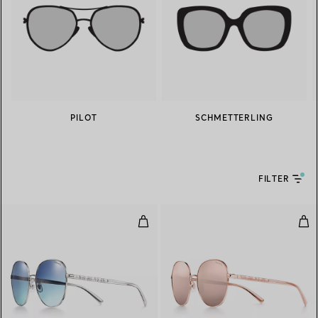
PILOT
SCHMETTERLING
FILTER
Runde Sonnenbrille aus silberfa
Run