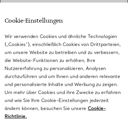
Cookie-Einstellungen
KUNDENSERVICE
Wir verwenden Cookies und ähnliche Technologien
(„Cookies“), einschließlich Cookies von Drittparteien,
SERVICES
um unsere Website zu betreiben und zu verbessern,
die Website-Funktionen zu erhöhen, Ihre
Nutzererfahrung zu personalisieren, Analysen
ÜBER TIFFANY & CO.
durchzuführen und um Ihnen und anderen relevante
und personalisierte Inhalte und Werbung zu zeigen.
Um mehr über Cookies und ihre Zwecke zu erfahren
RECHTLICHE HINWEISE
und wie Sie Ihre Cookie-Einstellungen jederzeit
ändern können, besuchen Sie unsere
Cookie-
Richtlinie.
FOLGEN SIE UNS