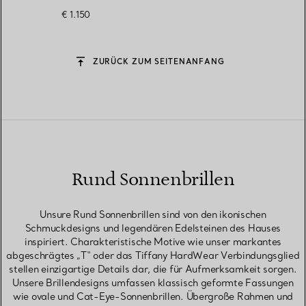
Gläsern mit grauem
€ 1.150
Farbverlauf
ZURÜCK ZUM SEITENANFANG
Rund Sonnenbrillen
Unsure Rund Sonnenbrillen sind von den ikonischen
Schmuckdesigns und legendären Edelsteinen des Hauses
inspiriert. Charakteristische Motive wie unser markantes
abgeschrägtes „T“ oder das Tiffany HardWear Verbindungsglied
stellen einzigartige Details dar, die für Aufmerksamkeit sorgen.
Unsere Brillendesigns umfassen klassisch geformte Fassungen
wie ovale und Cat-Eye-Sonnenbrillen. Übergroße Rahmen und