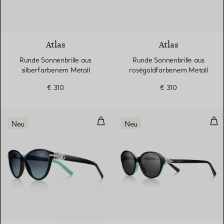
2 Farben
Atlas
Atlas
Runde Sonnenbrille aus
Runde Sonnenbrille aus
silberfarbenem Metall
roségoldfarbenem Metall
€ 310
€ 310
Sonnenbrille, schwarzes Acetat, 
Son
Neu
Neu