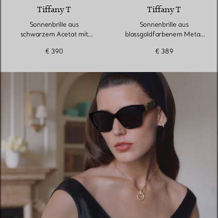
Tiffany T
Tiffany T
Sonnenbrille aus
Sonnenbrille aus
schwarzem Acetat mit
blassgoldfarbenem Metall
Gläsern mit grauem
mit Gläsern mit grauem
€ 390
€ 389
Farbverlauf
Farbverlauf