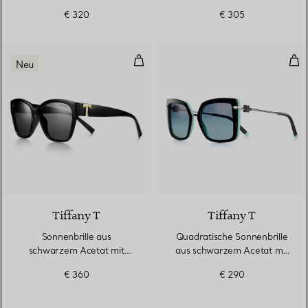
Gläsern in Tiffany Blue®
dunkelblauen Gläsern
€ 320
€ 305
Sonnenbrille aus schwarzem Ace
Qua
Neu
2 Farben
Tiffany T
Tiffany T
Sonnenbrille aus
Quadratische Sonnenbrille
schwarzem Acetat mit
aus schwarzem Acetat mit
dunkelgrauen Gläsern
Gläsern mit Farbverlauf in
€ 360
€ 290
Tiffany Blue®