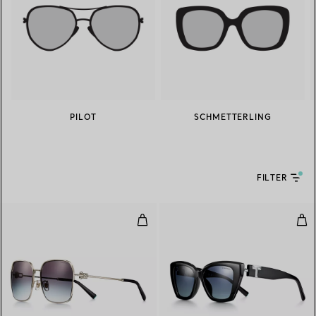
PILOT
SCHMETTERLING
FILTER
Sonnenbrille aus blassgoldfarbe
Son