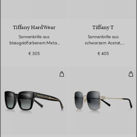
Tiffany HardWear
Tiffany T
Sonnenbrille aus
Sonnenbrille aus
blassgoldfarbenem Metall
schwarzem Acetat,
mit grauen Gläsern
Farbverlauf azur-
€ 305
€ 405
dunkelblau
Sonnenbrille aus schwarzem Acet
Son