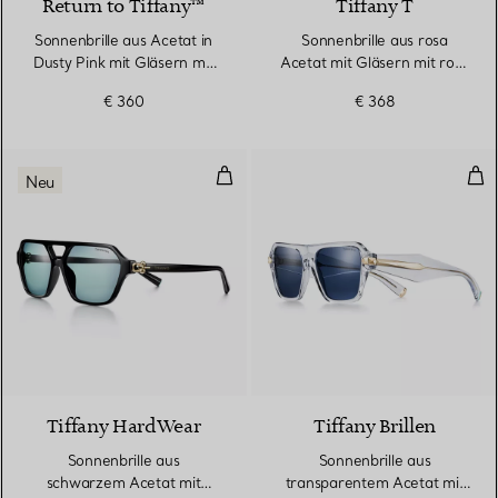
Return to Tiffany™
Tiffany T
Sonnenbrille aus Acetat in
Sonnenbrille aus rosa
Dusty Pink mit Gläsern mit
Acetat mit Gläsern mit rosa
rosanem Farbverlauf
Farbverlauf
€ 360
€ 368
Sonnenbrille aus schwarzem Acet
Son
Neu
2 Farben
Tiffany HardWear
Tiffany Brillen
Sonnenbrille aus
Sonnenbrille aus
schwarzem Acetat mit
transparentem Acetat mit