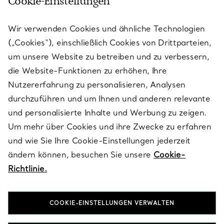
Cookie-Einstellungen
KUNDENSERVICE
Wir verwenden Cookies und ähnliche Technologien
(„Cookies“), einschließlich Cookies von Drittparteien,
SERVICES
um unsere Website zu betreiben und zu verbessern,
die Website-Funktionen zu erhöhen, Ihre
Nutzererfahrung zu personalisieren, Analysen
ÜBER TIFFANY & CO.
durchzuführen und um Ihnen und anderen relevante
und personalisierte Inhalte und Werbung zu zeigen.
Um mehr über Cookies und ihre Zwecke zu erfahren
RECHTLICHE HINWEISE
und wie Sie Ihre Cookie-Einstellungen jederzeit
ändern können, besuchen Sie unsere
Cookie-
Richtlinie.
FOLGEN SIE UNS
COOKIE-EINSTELLUNGEN VERWALTEN
Standort ändern: