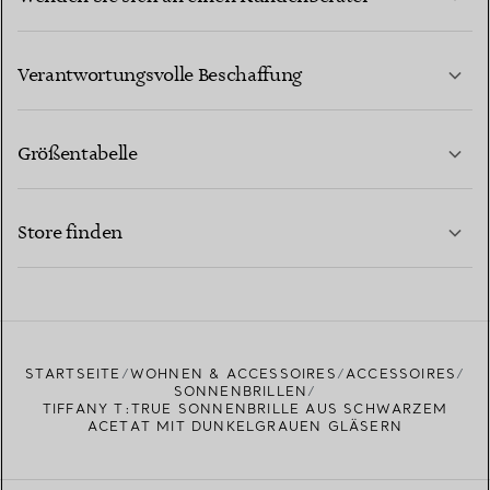
MEHR ERFAHREN
Verantwortungsvolle Beschaffung
Größentabelle
KONTAKTIEREN SIE UNS
MEHR ERFAHREN
Store finden
MEHR ERFAHREN
EINEN STORE IN IHRER NÄHE FINDEN
STARTSEITE
WOHNEN & ACCESSOIRES
ACCESSOIRES
SONNENBRILLEN
TIFFANY T:TRUE SONNENBRILLE AUS SCHWARZEM
ACETAT MIT DUNKELGRAUEN GLÄSERN