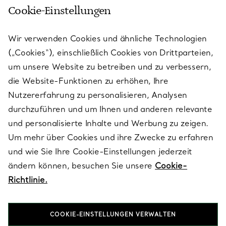
Cookie-Einstellungen
KUNDENSERVICE
Wir verwenden Cookies und ähnliche Technologien
(„Cookies“), einschließlich Cookies von Drittparteien,
SERVICES
um unsere Website zu betreiben und zu verbessern,
die Website-Funktionen zu erhöhen, Ihre
Nutzererfahrung zu personalisieren, Analysen
ÜBER TIFFANY & CO.
durchzuführen und um Ihnen und anderen relevante
und personalisierte Inhalte und Werbung zu zeigen.
Um mehr über Cookies und ihre Zwecke zu erfahren
RECHTLICHE HINWEISE
und wie Sie Ihre Cookie-Einstellungen jederzeit
ändern können, besuchen Sie unsere
Cookie-
Richtlinie.
FOLGEN SIE UNS
COOKIE-EINSTELLUNGEN VERWALTEN