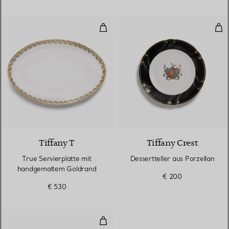
True Servierplatte mit handgem
Dess
Tiffany T
Tiffany Crest
True Servierplatte mit
Dessertteller aus Porzellan
handgemaltem Goldrand
€ 200
€ 530
Dessertteller aus Porzellan