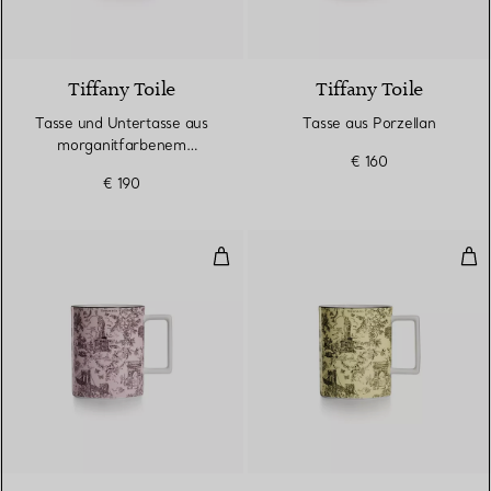
2 Farben
Tiffany Toile
Tiffany Toile
Tasse und Untertasse aus
Tasse aus Porzellan
morganitfarbenem
€ 160
Porzellan
€ 190
Tasse aus Porzellan
Tas
6 Farben