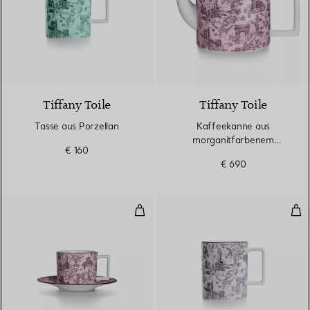
6 Farben
Tiffany Toile
Tiffany Toile
Tasse aus Porzellan
Kaffeekanne aus
morganitfarbenem
€ 160
Porzellan
€ 690
Tasse und Untertasse aus morga
Tas