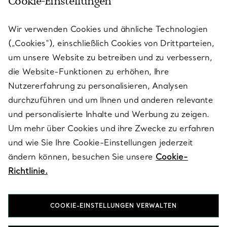
Cookie-Einstellungen
KUNDENSERVICE
Wir verwenden Cookies und ähnliche Technologien
(„Cookies“), einschließlich Cookies von Drittparteien,
SERVICES
um unsere Website zu betreiben und zu verbessern,
die Website-Funktionen zu erhöhen, Ihre
Nutzererfahrung zu personalisieren, Analysen
ÜBER TIFFANY & CO.
durchzuführen und um Ihnen und anderen relevante
und personalisierte Inhalte und Werbung zu zeigen.
Um mehr über Cookies und ihre Zwecke zu erfahren
RECHTLICHE HINWEISE
und wie Sie Ihre Cookie-Einstellungen jederzeit
ändern können, besuchen Sie unsere
Cookie-
Richtlinie.
FOLGEN SIE UNS
COOKIE-EINSTELLUNGEN VERWALTEN
Standort ändern: