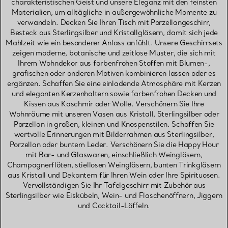
charakteristischen Geist und unsere Eleganz mit den feinsten
Materialien, um alltägliche in außergewöhnliche Momente zu
verwandeln. Decken Sie Ihren Tisch mit Porzellangeschirr,
Besteck aus Sterlingsilber und Kristallgläsern, damit sich jede
Mahlzeit wie ein besonderer Anlass anfühlt. Unsere Geschirrsets
zeigen moderne, botanische und zeitlose Muster, die sich mit
Ihrem Wohndekor aus farbenfrohen Stoffen mit Blumen-,
grafischen oder anderen Motiven kombinieren lassen oder es
ergänzen. Schaffen Sie eine einladende Atmosphäre mit Kerzen
und eleganten Kerzenhaltern sowie farbenfrohen Decken und
Kissen aus Kaschmir oder Wolle. Verschönern Sie Ihre
Wohnräume mit unseren Vasen aus Kristall, Sterlingsilber oder
Porzellan in großen, kleinen und Knospenstilen. Schaffen Sie
wertvolle Erinnerungen mit Bilderrahmen aus Sterlingsilber,
Porzellan oder buntem Leder. Verschönern Sie die Happy Hour
mit Bar- und Glaswaren, einschließlich Weingläsern,
Champagnerflöten, stiellosen Weingläsern, bunten Trinkgläsern
aus Kristall und Dekantern für Ihren Wein oder Ihre Spirituosen.
Vervollständigen Sie Ihr Tafelgeschirr mit Zubehör aus
Sterlingsilber wie Eiskübeln, Wein- und Flaschenöffnern, Jiggern
und Cocktail-Löffeln.