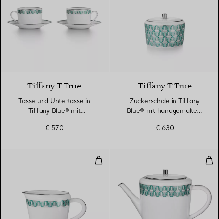
Tiffany T True
Tiffany T True
Tasse und Untertasse in
Zuckerschale in Tiffany
Tiffany Blue® mit
Blue® mit handgemaltem
Platinrand, 2er-Set
Platinrand
€ 570
€ 630
Milchkännchen in Tiffany Blue® 
Tee