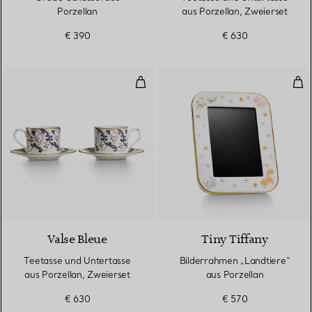
Porzellan
aus Porzellan, Zweierset
€ 390
€ 630
Teetasse und Untertasse aus Por
Bil
Valse Bleue
Tiny Tiffany
Teetasse und Untertasse
Bilderrahmen „Landtiere“
aus Porzellan, Zweierset
aus Porzellan
€ 630
€ 570