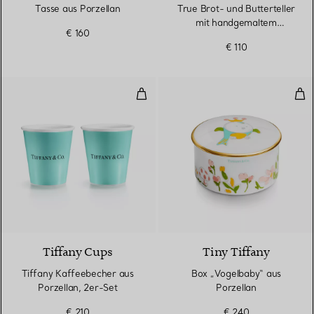
Tasse aus Porzellan
True Brot- und Butterteller
mit handgemaltem
€ 160
Platinrand
€ 110
Tiffany Kaffeebecher aus Porzell
Box
3 Farben
Tiffany Cups
Tiny Tiffany
Tiffany Kaffeebecher aus
Box „Vogelbaby“ aus
Porzellan, 2er-Set
Porzellan
€ 210
€ 240