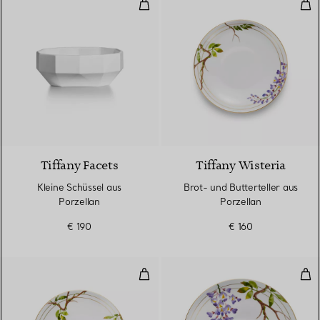
Kleine Schüssel aus Porzellan
Brot
Tiffany Facets
Tiffany Wisteria
Kleine Schüssel aus
Brot- und Butterteller aus
Porzellan
Porzellan
€ 190
€ 160
Dessertteller aus Porzellan
Esst