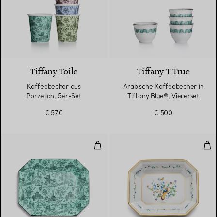
Tiffany Toile
Tiffany T True
Kaffeebecher aus
Arabische Kaffeebecher in
Porzellan, 5er-Set
Tiffany Blue®, Viererset
€ 570
€ 500
Vide-Poche in Tiffany Blue® aus 
Vid