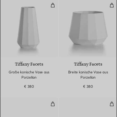
Große konische Vase aus Porzell
Bre
Tiffany Facets
Tiffany Facets
Große konische Vase aus
Breite konische Vase aus
Porzellan
Porzellan
€ 380
€ 380
Tasse und Untertasse in Tiffany 
Zuc