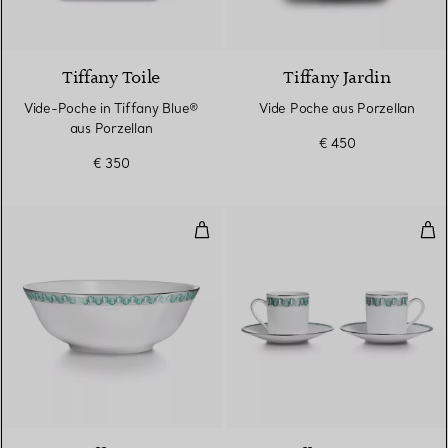
2 Farben
Tiffany Toile
Tiffany Jardin
Vide-Poche in Tiffany Blue®
Vide Poche aus Porzellan
aus Porzellan
€ 450
€ 350
True Servierschüssel mit handge
Esp