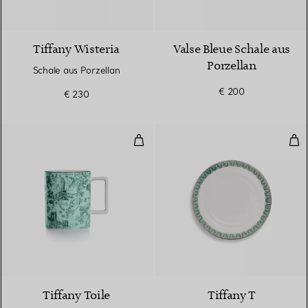
Tiffany Wisteria
Valse Bleue Schale aus
Porzellan
Schale aus Porzellan
€ 200
€ 230
Tasse aus Porzellan
Tru
6 Farben
Tiffany Toile
Tiffany T