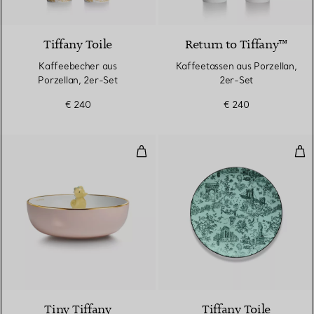
Tiffany Toile
Return to Tiffany™
Kaffeebecher aus
Kaffeetassen aus Porzellan,
Porzellan, 2er-Set
2er-Set
€ 240
€ 240
Suppenschüssel „Seepferdchen“ 
Dess
2 Farben
Tiny Tiffany
Tiffany Toile