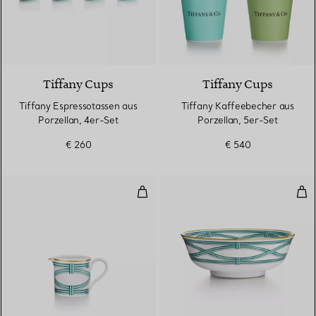
5 Farben
Tiffany Cups
Tiffany Cups
Tiffany Espressotassen aus
Tiffany Kaffeebecher aus
Porzellan, 4er-Set
Porzellan, 5er-Set
€ 260
€ 540
Milchkännchen aus Porzellan
Ser