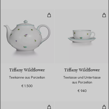
Teekanne aus Porzellan
Tee
Tiffany Wildflower
Tiffany Wildflower
Teekanne aus Porzellan
Teetasse und Untertasse
aus Porzellan
€ 1.500
€ 940
Müslischale aus Porzellan
Esp