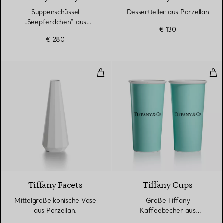
Suppenschüssel
Dessertteller aus Porzellan
„Seepferdchen“ aus
€ 130
Porzellan
€ 280
Mittelgroße konische Vase aus Po
Gro
Tiffany Facets
Tiffany Cups
Mittelgroße konische Vase
Große Tiffany
aus Porzellan.
Kaffeebecher aus
Porzellan, 2er-Set