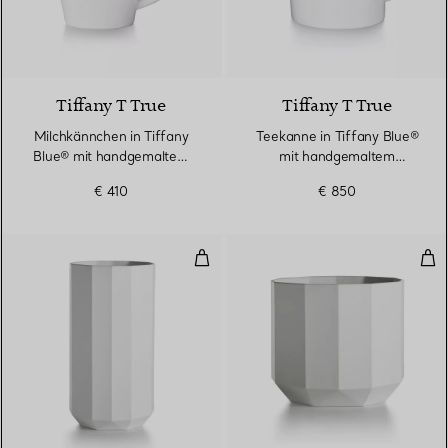
2 Farben
Tiffany T True
Tiffany T True
Milchkännchen in Tiffany
Teekanne in Tiffany Blue®
Blue® mit handgemaltem
mit handgemaltem
Platinrand
Platinrand
€ 410
€ 850
Große Vase aus Porzellan
Mit