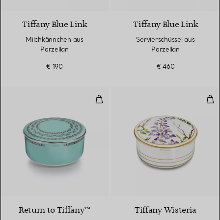
Tiffany Blue Link
Tiffany Blue Link
Milchkännchen aus
Servierschüssel aus
Porzellan
Porzellan
€ 190
€ 460
Mittelgroße Box aus Porzellan in
Mit
Return to Tiffany™
Tiffany Wisteria