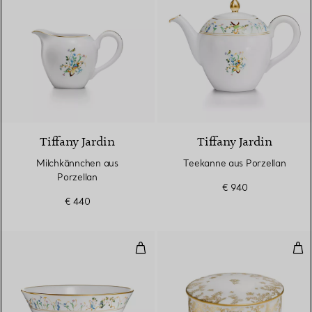
Tiffany Jardin
Tiffany Jardin
Milchkännchen aus
Teekanne aus Porzellan
Porzellan
€ 940
€ 440
Servierschüssel aus Porzellan
Mit