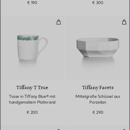
€ 190
€ 300
Tasse in Tiffany Blue® mit hand
Mit
2 Farben
Tiffany T True
Tiffany Facets
Tasse in Tiffany Blue® mit
Mittelgroße Schüssel aus
handgemaltem Platinrand
Porzellan
€ 200
€ 290