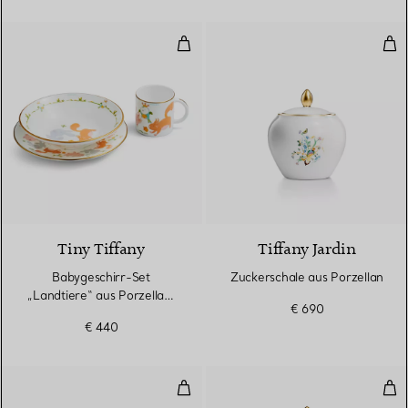
Babygeschirr-Set „Landtiere“ aus 
Zuc
Tiny Tiffany
Tiffany Jardin
Babygeschirr-Set
Zuckerschale aus Porzellan
„Landtiere“ aus Porzellan,
€ 690
dreiteilig
€ 440
Milchkännchen aus Porzellan
Tee