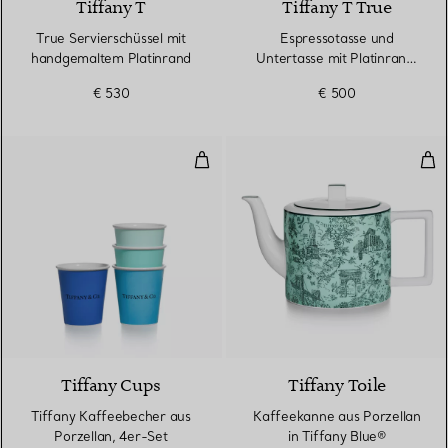
Tiffany T
Tiffany T True
True Servierschüssel mit
Espressotasse und
handgemaltem Platinrand
Untertasse mit Platinrand,
2er-Set
€ 530
€ 500
Tiffany Kaffeebecher aus Porzell
Kaf
Tiffany Cups
Tiffany Toile
Tiffany Kaffeebecher aus
Kaffeekanne aus Porzellan
Porzellan, 4er-Set
in Tiffany Blue®