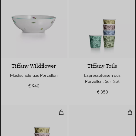
Tiffany Wildflower
Tiffany Toile
Müslischale aus Porzellan
Espressotassen aus
Porzellan, 5er-Set
€ 940
€ 350
Kaffeebecher aus Porzellan, 5er
Ara