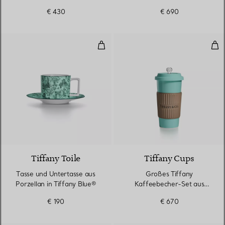
€ 430
€ 690
Tasse und Untertasse aus Porzell
Gro
2 Farben
Tiffany Toile
Tiffany Cups
Tasse und Untertasse aus
Großes Tiffany
Porzellan in Tiffany Blue®
Kaffeebecher-Set aus
Porzellan
€ 190
€ 670