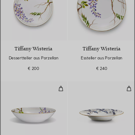
Tiffany Wisteria
Tiffany Wisteria
Dessertteller aus Porzellan
Essteller aus Porzellan
€ 200
€ 240
Schale aus Porzellan
Val