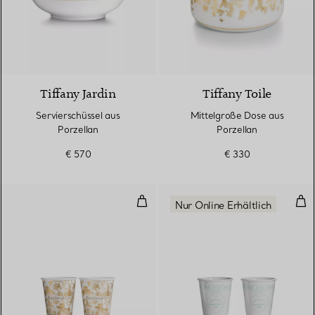
Tiffany Jardin
Tiffany Toile
Servierschüssel aus
Mittelgroße Dose aus
Porzellan
Porzellan
€ 570
€ 330
Kaffeebecher aus Porzellan, 2er
Kaf
Nur Online Erhältlich