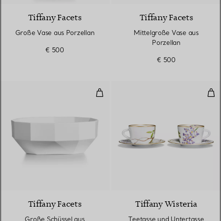
Tiffany Facets
Tiffany Facets
Große Vase aus Porzellan
Mittelgroße Vase aus
Porzellan
€ 500
€ 500
Große Schüssel aus Porzellan
Tee
Tiffany Facets
Tiffany Wisteria
Große Schüssel aus
Teetasse und Untertasse