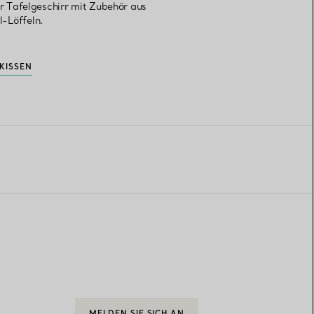
hr Tafelgeschirr mit Zubehör aus
l-Löffeln.
KISSEN
MELDEN SIE SICH AN