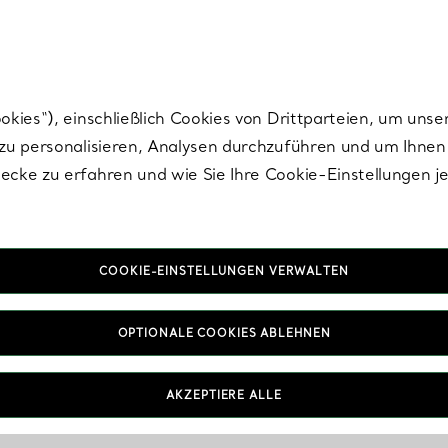
Tiffany.
Melden Sie
sich für die neuesten Nachrichten, kuratierte Inspirat
ies“), einschließlich Cookies von Drittparteien, um unse
u personalisieren, Analysen durchzuführen und um Ihnen 
cke zu erfahren und wie Sie Ihre Cookie-Einstellungen j
Schwarz Wohndeko in Wolle
COOKIE-EINSTELLUNGEN VERWALTEN
OPTIONALE COOKIES ABLEHNEN
AKZEPTIERE ALLE