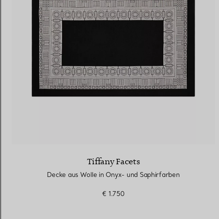
Eheringe für Damen
Eheringe für Herren
Vereinbaren Sie Ihren
Termin
mit e
Tiffany Facets
Decke aus Wolle in Onyx- und Saphirfarben
€ 1.750