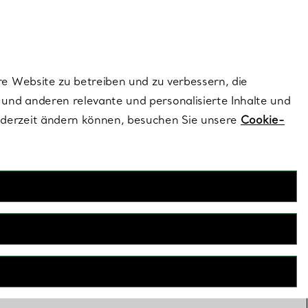
ionen und exklusive Updates an.
Kontaktieren Sie 
Melden Sie si
re Website zu betreiben und zu verbessern, die
und anderen relevante und personalisierte Inhalte und
ederzeit ändern können, besuchen Sie unsere
Cookie-
FILTER