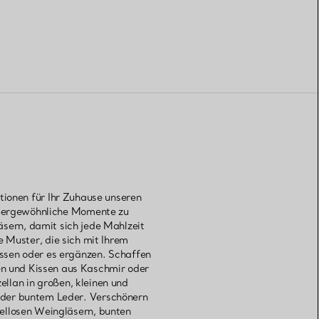
tionen für Ihr Zuhause unseren
außergewöhnliche Momente zu
äsern, damit sich jede Mahlzeit
 Muster, die sich mit Ihrem
ssen oder es ergänzen. Schaffen
n und Kissen aus Kaschmir oder
ellan in großen, kleinen und
 oder buntem Leder. Verschönern
ellosen Weingläsern, bunten