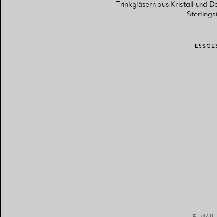
Trinkgläsern aus Kristall und D
Sterlings
ESSGE
E-MAIL