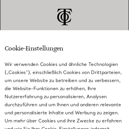
Cookie-Einstellungen
KUNDENSERVICE
Wir verwenden Cookies und ähnliche Technologien
(„Cookies“), einschließlich Cookies von Drittparteien,
SERVICES
um unsere Website zu betreiben und zu verbessern,
die Website-Funktionen zu erhöhen, Ihre
Nutzererfahrung zu personalisieren, Analysen
ÜBER TIFFANY & CO.
durchzuführen und um Ihnen und anderen relevante
und personalisierte Inhalte und Werbung zu zeigen.
Um mehr über Cookies und ihre Zwecke zu erfahren
RECHTLICHE HINWEISE
und wie Sie Ihre Cookie-Einstellungen jederzeit