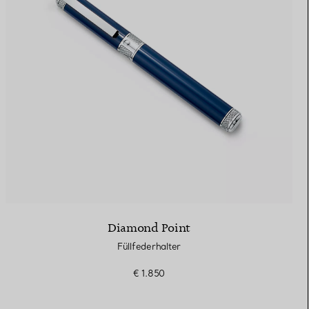
Elsa Peretti®
Tipps zur Auswahl eines
Eherings
Diamond Point
Füllfederhalter
€ 1.850