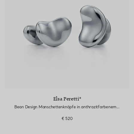
Partnerringe
Eternity Ringe
inem Tiffany-Diamantenexperten.
Elsa Peretti®
Bean Design Manschettenknöpfe in anthrazitfarbenem Ruthenium, 18 mm
€ 520