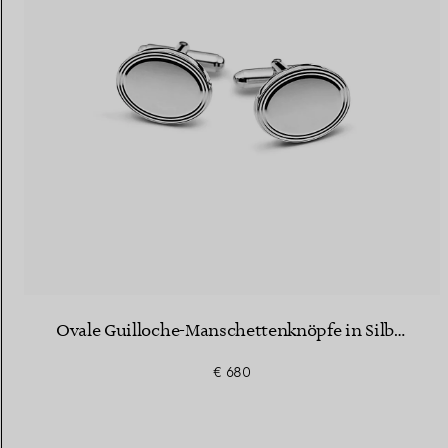
Eheringe für Damen
Eheringe für Herren
Vereinbaren Sie Ihren
Termin
mit e
Ovale Guilloche-Manschettenknöpfe in Silber
€ 680