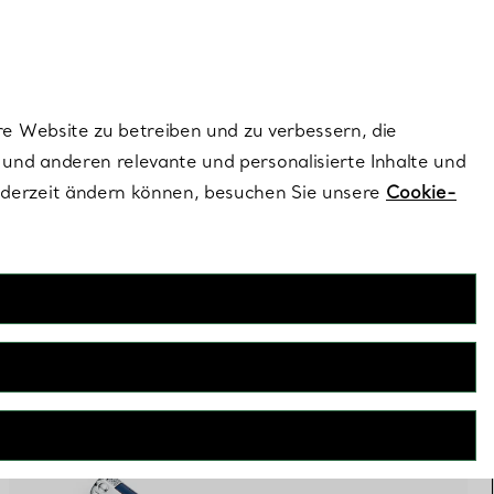
ionen und exklusive Updates an.
Kontaktieren Sie 
Melden Sie si
re Website zu betreiben und zu verbessern, die
und anderen relevante und personalisierte Inhalte und
ederzeit ändern können, besuchen Sie unsere
Cookie-