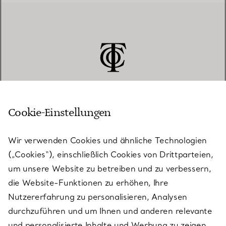
Cookie-Einstellungen
KUNDENSERVICE
Wir verwenden Cookies und ähnliche Technologien
(„Cookies“), einschließlich Cookies von Drittparteien,
SERVICES
um unsere Website zu betreiben und zu verbessern,
die Website-Funktionen zu erhöhen, Ihre
Nutzererfahrung zu personalisieren, Analysen
ÜBER TIFFANY & CO.
durchzuführen und um Ihnen und anderen relevante
und personalisierte Inhalte und Werbung zu zeigen.