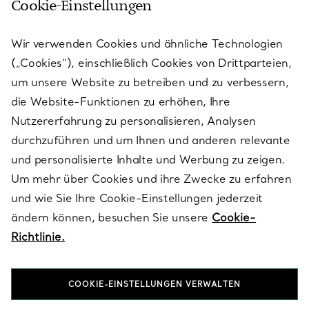
Cookie-Einstellungen
KUNDENSERVICE
Wir verwenden Cookies und ähnliche Technologien
(„Cookies“), einschließlich Cookies von Drittparteien,
SERVICES
um unsere Website zu betreiben und zu verbessern,
die Website-Funktionen zu erhöhen, Ihre
Nutzererfahrung zu personalisieren, Analysen
ÜBER TIFFANY & CO.
durchzuführen und um Ihnen und anderen relevante
und personalisierte Inhalte und Werbung zu zeigen.
Um mehr über Cookies und ihre Zwecke zu erfahren
RECHTLICHE HINWEISE
und wie Sie Ihre Cookie-Einstellungen jederzeit
ändern können, besuchen Sie unsere
Cookie-
Richtlinie.
FOLGEN SIE UNS
COOKIE-EINSTELLUNGEN VERWALTEN
Standort ändern: