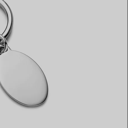
Elsa Peretti®
Tipps zur Auswahl eines
Eherings