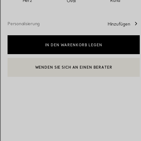
Herz
Rund
Oval
Eheringe für Damen
Eheringe für Herren
Personalisierung
Hinzufügen
IN DEN WARENKORB LEGEN
Vereinbaren Sie Ihren
Termin
mit e
WENDEN SIE SICH AN EINEN BERATER
EINEN KUNDENBERATER KONTAKTIEREN ODER EINEN TERM
BOOK AN APPOINTMENT