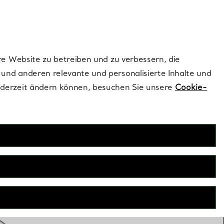
ionen und exklusive Updates an.
Kontaktieren Sie un
Melden Sie sich
re Website zu betreiben und zu verbessern, die
und anderen relevante und personalisierte Inhalte und
ederzeit ändern können, besuchen Sie unsere
Cookie-