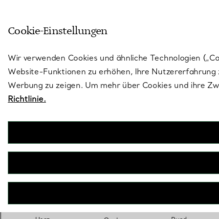
Treten Sie ein in die Welt von 
Cookie-Einstellungen
Gehen Sie auf die Seite „Stores“
Wir verwenden Cookies und ähnliche Technologien („Cook
Website-Funktionen zu erhöhen, Ihre Nutzererfahrung z
Werbung zu zeigen. Um mehr über Cookies und ihre Zwe
Richtlinie.
Schlüsselring mit ovalem Anhänger
€ 260
inkl. MwSt
ausgewählt