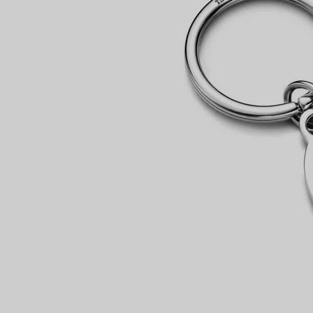
Partnerringe
Eternity Ringe
inem Tiffany-Diamantenexperten.
IN VEREINBAREN