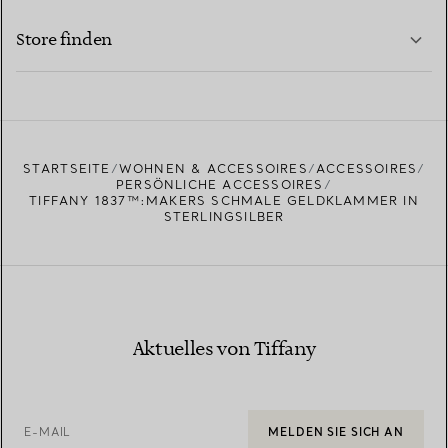
MEHR ERFAHREN
Store finden
MEHR ERFAHREN
EINEN STORE IN IHRER NÄHE FINDEN
STARTSEITE
WOHNEN & ACCESSOIRES
ACCESSOIRES
PERSÖNLICHE ACCESSOIRES
TIFFANY 1837™:MAKERS SCHMALE GELDKLAMMER IN
STERLINGSILBER
Aktuelles von Tiffany
E-MAIL
MELDEN SIE SICH AN