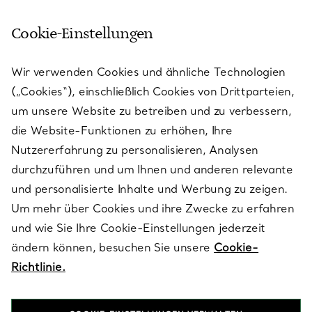
Cookie-Einstellungen
KUNDENSERVICE
Wir verwenden Cookies und ähnliche Technologien
(„Cookies“), einschließlich Cookies von Drittparteien,
SERVICES
um unsere Website zu betreiben und zu verbessern,
die Website-Funktionen zu erhöhen, Ihre
Nutzererfahrung zu personalisieren, Analysen
ÜBER TIFFANY & CO.
durchzuführen und um Ihnen und anderen relevante
und personalisierte Inhalte und Werbung zu zeigen.
Um mehr über Cookies und ihre Zwecke zu erfahren
RECHTLICHE HINWEISE
und wie Sie Ihre Cookie-Einstellungen jederzeit
ändern können, besuchen Sie unsere
Cookie-
Richtlinie.
FOLGEN SIE UNS