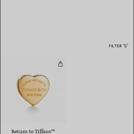
FILTER
Schalring aus mit Gelbgold verg
3 Farben
Return to Tiffany™