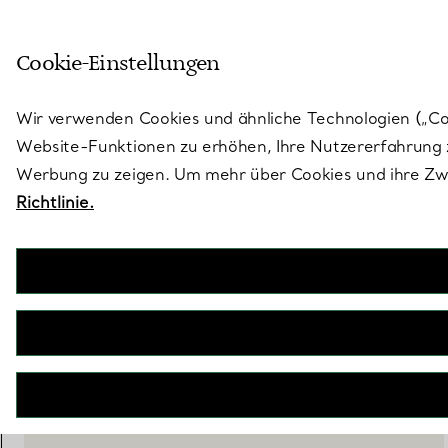
Treten Sie ein in die Welt von 
Cookie-Einstellungen
Gehen Sie auf die Seite „Stores“
Wir verwenden Cookies und ähnliche Technologien („Cook
Website-Funktionen zu erhöhen, Ihre Nutzererfahrung z
Werbung zu zeigen. Um mehr über Cookies und ihre Zwe
Richtlinie.
Tiffany Crest
Untersetzer aus besticktem weißem Leinen
€ 85
inkl. MwSt
NICHT VERFÜGBAR
WENDEN SIE SICH AN EINEN BERATER
EINEN KUNDENBERATER KONTAKTIEREN ODER EINEN TERM