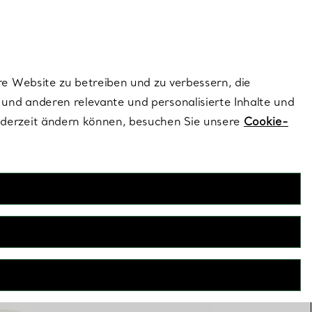
ionen und exklusive Updates an.
Kontaktieren Sie un
Melden Sie sich
re Website zu betreiben und zu verbessern, die
und anderen relevante und personalisierte Inhalte und
ederzeit ändern können, besuchen Sie unsere
Cookie-