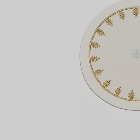
Partnerringe
Eternity Ringe
inem Tiffany-Diamantenexperten.