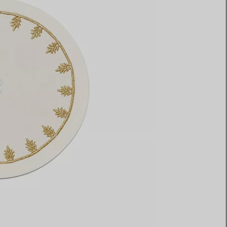
Elsa Peretti®
Tipps zur Auswahl eines
Eherings