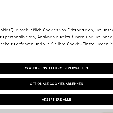
Tiffany.
Melden Sie
sich für die neuesten Nachrichten, kuratierte Inspirat
ies“), einschließlich Cookies von Drittparteien, um unse
u personalisieren, Analysen durchzuführen und um Ihnen 
cke zu erfahren und wie Sie Ihre Cookie-Einstellungen j
COOKIE-EINSTELLUNGEN VERWALTEN
OPTIONALE COOKIES ABLEHNEN
AKZEPTIERE ALLE
IN VEREINBAREN