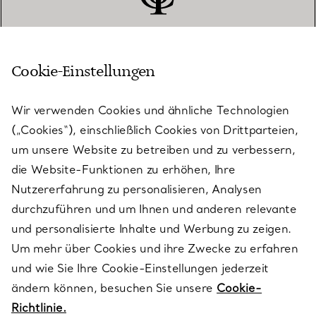
Cookie-Einstellungen
KUNDENSERVICE
Wir verwenden Cookies und ähnliche Technologien
(„Cookies“), einschließlich Cookies von Drittparteien,
SERVICES
um unsere Website zu betreiben und zu verbessern,
die Website-Funktionen zu erhöhen, Ihre
Nutzererfahrung zu personalisieren, Analysen
ÜBER TIFFANY & CO.
durchzuführen und um Ihnen und anderen relevante
und personalisierte Inhalte und Werbung zu zeigen.
Um mehr über Cookies und ihre Zwecke zu erfahren
RECHTLICHE HINWEISE
und wie Sie Ihre Cookie-Einstellungen jederzeit
ändern können, besuchen Sie unsere
Cookie-
Richtlinie.
FOLGEN SIE UNS