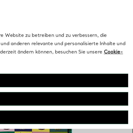
ionen und exklusive Updates an.
Kontaktieren Sie un
Melden Sie sich
re Website zu betreiben und zu verbessern, die
und anderen relevante und personalisierte Inhalte und
ederzeit ändern können, besuchen Sie unsere
Cookie-