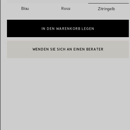
ausgewäh
Blau
Rosa
Zitringelb
Eheringe für Damen
Eheringe für Herren
IN DEN WARENKORB LEGEN
WENDEN SIE SICH AN EINEN BERATER
Vereinbaren Sie Ihren
Termin
mit e
EINEN KUNDENBERATER KONTAKTIEREN ODER EINEN TERM
BOOK AN APPOINTMENT