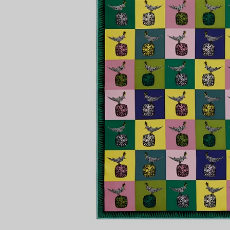
lt
Partnerringe
Eternity Ringe
inem Tiffany-Diamantenexperten.
IN VEREINBAREN