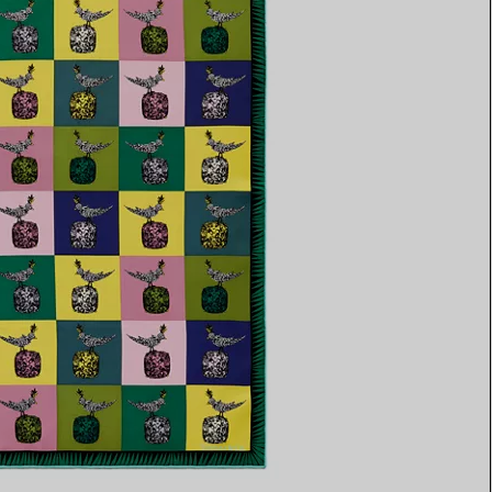
Elsa Peretti®
Tipps zur Auswahl eines
Eherings