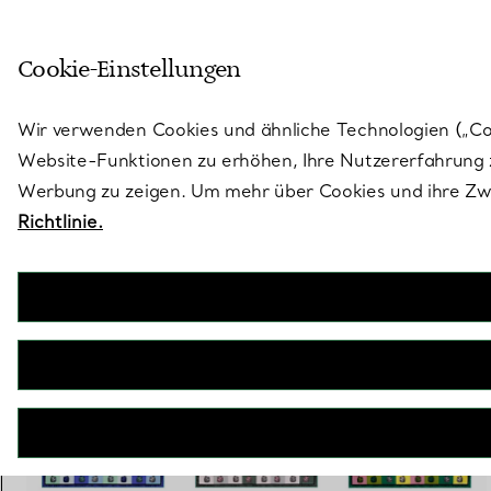
Treten Sie ein in die Welt von 
Cookie-Einstellungen
Gehen Sie auf die Seite „Stores“
Wir verwenden Cookies und ähnliche Technologien („Cook
Website-Funktionen zu erhöhen, Ihre Nutzererfahrung z
Werbung zu zeigen. Um mehr über Cookies und ihre Zwe
Richtlinie.
Schlumberger by Tiffany & Co.™
Bird on a Rock quadratischer Schal aus Seide in Zitringelb
€ 390
inkl. MwSt