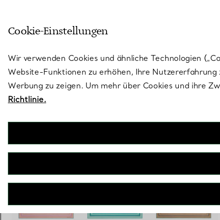
Treten Sie ein in die Welt von 
Cookie-Einstellungen
Gehen Sie auf die Seite „Stores“
Wir verwenden Cookies und ähnliche Technologien („Cook
Website-Funktionen zu erhöhen, Ihre Nutzererfahrung z
Werbung zu zeigen. Um mehr über Cookies und ihre Zwe
Richtlinie.
Tiffany T True
Quadratischer Schal aus Seide in Kamelbraun
€ 390
inkl. MwSt