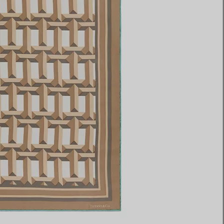
Elsa Peretti®
Tipps zur Auswahl eines
Eherings