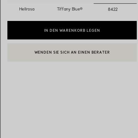
ausgewäh
Hellrosa
Tiffany Blue®
8422
Eheringe für Damen
Eheringe für Herren
IN DEN WARENKORB LEGEN
WENDEN SIE SICH AN EINEN BERATER
Vereinbaren Sie Ihren
Termin
mit e
EINEN KUNDENBERATER KONTAKTIEREN ODER EINEN TERM
BOOK AN APPOINTMENT