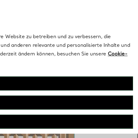
ionen und exklusive Updates an.
Kontaktieren Sie un
Melden Sie sich
re Website zu betreiben und zu verbessern, die
und anderen relevante und personalisierte Inhalte und
ederzeit ändern können, besuchen Sie unsere
Cookie-