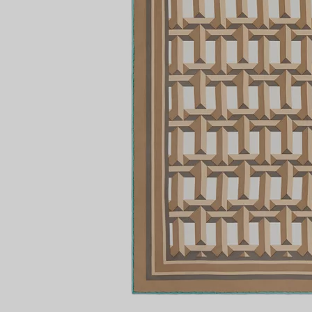
lt
Partnerringe
Eternity Ringe
inem Tiffany-Diamantenexperten.
IN VEREINBAREN