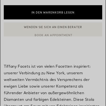
IN DEN WARENKORB LEGEN
WENDEN SIE SICH AN EINEN BERATER
BOOK AN APPOINTMENT
EINEN KUNDENBERATER KONTAKTIEREN ODER EINEN TERMI
Tiffany Facets ist von vielen Facetten inspiriert:
unserer Verbindung zu New York, unserem
weltweiten Vermächtnis des Versprechens der
ewigen Liebe sowie unserer Kompetenz als
führender Anbieter von außergewöhnlichen
Diamanten und farbigen Edelsteinen. Diese Stola
überzeugt am Saum mit von Edelsteinen inspirierten