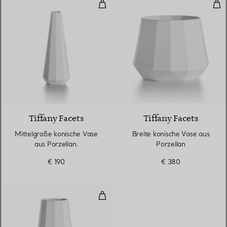
Mittelgroße konische Vase aus Po
Bre
Tiffany Facets
Tiffany Facets
Mittelgroße konische Vase
Breite konische Vase aus
aus Porzellan.
Porzellan
€ 190
€ 380
Große konische Vase aus Porzell