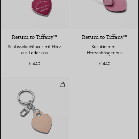
5 Farben
Return to Tiffany™
Return to Tiffany™
Schlüsselanhänger mit Herz
Karabiner mit
aus Leder aus
Herzanhänger aus
palladiumbeschichtetem
morganitfarbenem Leder
€ 440
€ 440
Messing
Schlüsselanhänger mit Herz aus
5 Farben