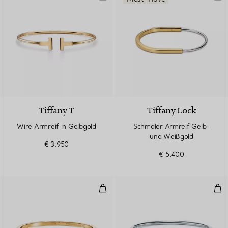
3 Materialien
Tiffany T
Tiffany Lock
Wire Armreif in Gelbgold
Schmaler Armreif Gelb-
und Weißgold
€ 3.950
€ 5.400
T One schmaler aufklappbarer Ar
Wir