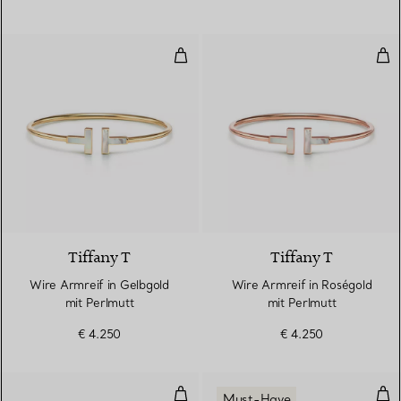
Wire Armreif in Gelbgold mit Per
Wir
3 Materialien
Tiffany T
Tiffany T
Wire Armreif in Gelbgold
Wire Armreif in Roségold
mit Perlmutt
mit Perlmutt
€ 4.250
€ 4.250
Wire Armreif in Gelbgold
Sch
Must-Have