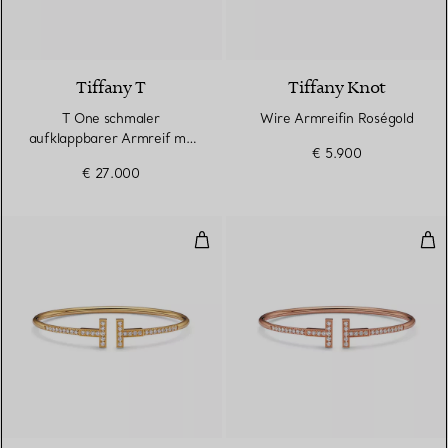
3 Materialien
Tiffany T
Tiffany Knot
T One schmaler
Wire Armreifin Roségold
aufklappbarer Armreif mit
€ 5.900
Pavé-Diamanten in
€ 27.000
Roségold
Wire Armreif mit Pavé-Diamante
Wir
3 Materialien