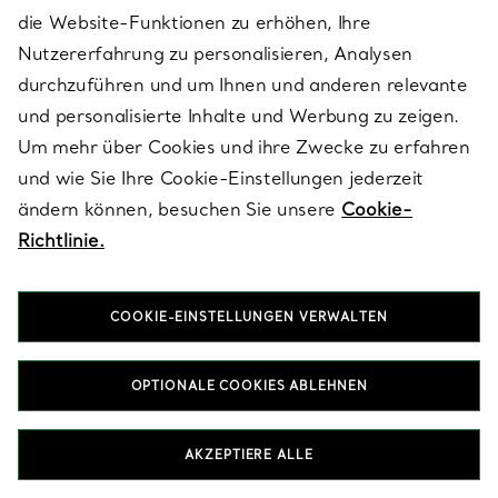
Sind Knot by Tiffany Armreifen ein emotionales
die Website-Funktionen zu erhöhen, Ihre
Kann man Armreifen übereinander tragen oder
Geschenk?
Nutzererfahrung zu personalisieren, Analysen
durchzuführen und um Ihnen und anderen relevante
kombinieren, um einen individuellen Look zu
und personalisierte Inhalte und Werbung zu zeigen.
Wie kombiniere ich Armreife für verschiedene
erzielen?
Um mehr über Cookies und ihre Zwecke zu erfahren
Anlässe?
und wie Sie Ihre Cookie-Einstellungen jederzeit
Gibt es Tiffany Armreife in verschiedenen
ändern können, besuchen Sie unsere
Cookie-
Breiten und mit oder ohne Diamanten?
Richtlinie.
Wie pflege ich meinen geschenkten Armreif?
COOKIE-EINSTELLUNGEN VERWALTEN
STARTSEITE
SCHMUCK
ARMBÄNDER
ARMREIFE
OPTIONALE COOKIES ABLEHNEN
AKZEPTIERE ALLE