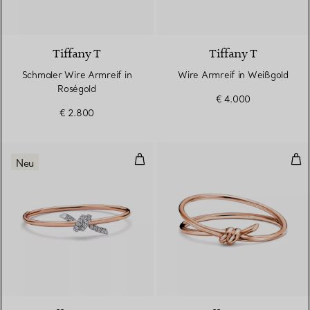
3 Materialien
Tiffany T
Tiffany T
Schmaler Wire Armreif in
Wire Armreif in Weißgold
Roségold
€ 4.000
€ 2.800
Armreif in Roségold und Platin 
Zwe
Neu
4 Materialien