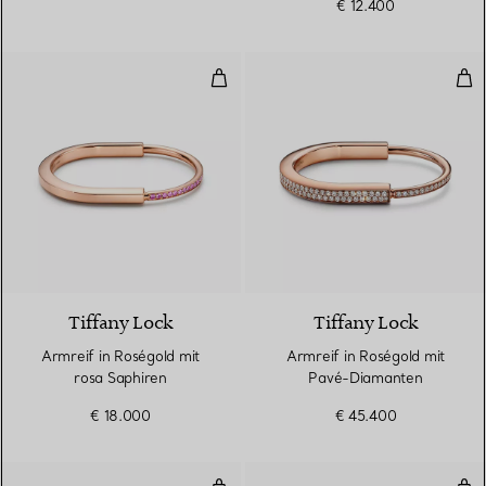
€ 12.400
Armreif in Roségold mit rosa Sap
Arm
Tiffany Lock
Tiffany Lock
Armreif in Roségold mit
Armreif in Roségold mit
rosa Saphiren
Pavé-Diamanten
€ 18.000
€ 45.400
Square Armreif mit Pavé-Diaman
Squ