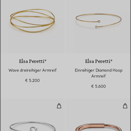
Elsa Peretti®
Elsa Peretti®
Wave dreireihiger Armreif
Einreihiger Diamond Hoop
Armreif
€ 5.200
€ 5.600
Double Open Heart Armreif
Arm