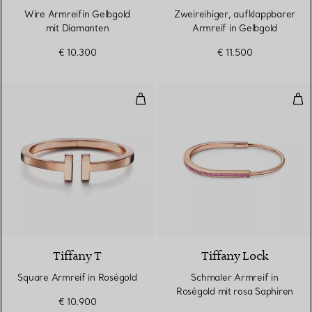
Wire Armreifin Gelbgold
Zweireihiger, aufklappbarer
mit Diamanten
Armreif in Gelbgold
€ 10.300
€ 11.500
Square Armreif in Roségold
Sch
2 Materialien
Tiffany T
Tiffany Lock
Square Armreif in Roségold
Schmaler Armreif in
Roségold mit rosa Saphiren
€ 10.900