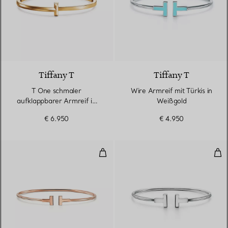
3 Materialien
Tiffany T
Tiffany T
T One schmaler
Wire Armreif mit Türkis in
aufklappbarer Armreif in
Weißgold
Gelbgold
€ 6.950
€ 4.950
Schmaler Wire Armreif in Roségo
Wir