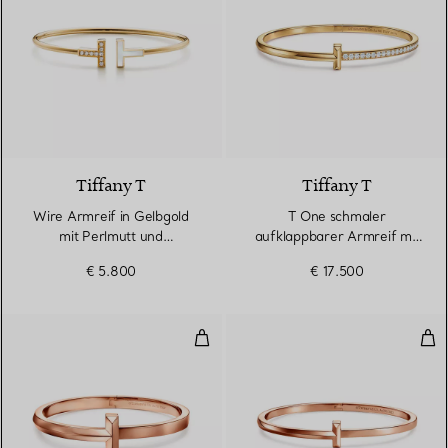
3 Materialien
Tiffany T
Tiffany T
Wire Armreif in Gelbgold
T One schmaler
mit Perlmutt und
aufklappbarer Armreif mit
Diamanten
Diamanten in Gelbgold
€ 5.800
€ 17.500
T One breiter aufklappbarer Armr
T O