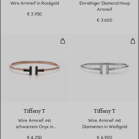
Wire Armreif in Roségold
Einreihiger Diamond Hoop
Armreif
€ 3.950
€ 3.600
Wire Armreif mit schwarzem Ony
Wir
3 Materialien
Tiffany T
Tiffany T
Wire Armreif mit
Wire Armreif mit
schwarzem Onyx in
Diamanten in Weißgold
Roségold
€ 4.250
€ 6.900