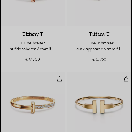
2 Materialien
Tiffany T
Tiffany T
T One breiter
T One schmaler
aufklappbarer Armreif in
aufklappbarer Armreif in
Roségold
Roségold
€ 9.500
€ 6.950
T One breiter aufklappbarer Arm
Bre
3 Materialien