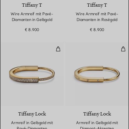
Tiffany T
Tiffany T
Wire Armreif mit Pavé-
Wire Armreif mit Pavé-
Diamanten in Gelbgold
Diamanten in Roségold
€ 8.900
€ 8.900
Armreif in Gelbgold mit Pavé-D
Arm
3 Materialien
Tiffany Lock
Tiffany Lock
Armreif in Gelbgold mit
Armreif in Gelbgold mit
Pavé-Diamanten
Diamant-Akzenten