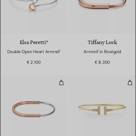
Elsa Peretti®
Tiffany Lock
Double Open Heart Armreif
Armreif in Roségold
€ 2.100
€ 8.300
Schmaler Armreif in Rosé- und 
Wir
3 Materialien