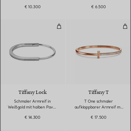
€ 10.300
€ 6.500
Schmaler Armreif in Weißgold m
T O
3 Materialien
Tiffany Lock
Tiffany T
Schmaler Armreif in
T One schmaler
Weißgold mit halben Pavé-
aufklappbarer Armreif mit
Diamanten
Diamanten in Roségold
€ 14.300
€ 17.500