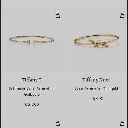
Schmaler Wire Armreif in Gelbgo
Wir
3 Materialien
Tiffany T
Tiffany Knot
Schmaler Wire Armreif in
Wire Armreifin Gelbgold
Gelbgold
€ 5.900
€ 2.800
Wave dreireihiger Armreif
Ein