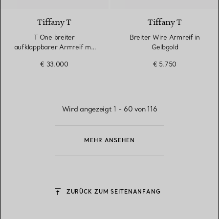
Tiffany T
Tiffany T
T One breiter
Breiter Wire Armreif in
aufklappbarer Armreif mit
Gelbgold
Diamanten in Gelbgold
€ 33.000
€ 5.750
Wird angezeigt 1 - 60 von 116
MEHR ANSEHEN
ZURÜCK ZUM SEITENANFANG