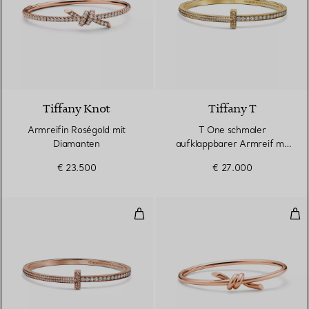
2 Materialien
Tiffany Knot
Tiffany T
Armreifin Roségold mit
T One schmaler
Diamanten
aufklappbarer Armreif mit
Pavé-Diamanten in
€ 23.500
€ 27.000
Gelbgold
T One schmaler aufklappbarer A
Wir