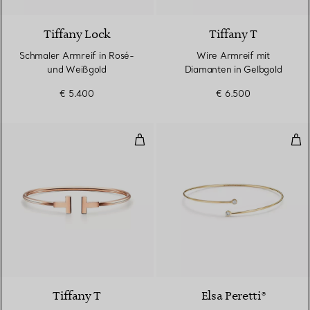
Tiffany Lock
Tiffany T
Schmaler Armreif in Rosé-
Wire Armreif mit
und Weißgold
Diamanten in Gelbgold
€ 5.400
€ 6.500
Wire Armreif in Roségold
Ein
3 Materialien
Tiffany T
Elsa Peretti®