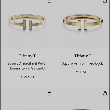
3 Materialien
Tiffany T
Tiffany T
Square Armreif mit Pavé-
Square Armreif in Gelbgold
Diamanten in Gelbgold
€ 10.900
€ 21.500
Armreifin Roségold mit Diamant
T O