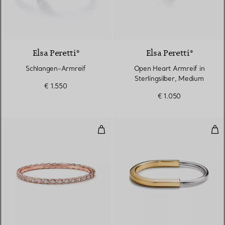
Elsa Peretti®
Elsa Peretti®
Schlangen-Armreif
Open Heart Armreif in
Sterlingsilber, Medium
€ 1.550
€ 1.050
Schmaler Armreif mit Flügeln in
Arm
2 Materialien