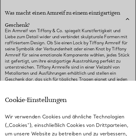
Was macht einen Armreif zu einem einzigartigen
Geschenk?
Ein Armreif von Tiffany & Co. spiegelt Kunstfertigkeit und
Liebe zum Detail wider und verbindet skulpturale Formen mit
raffiniertem Design. Ob Sie einen Lock by Tiffany Armreif für
seine Symbolik der Verbundenheit oder einen Knot by Tiffany
Armreif für seine emotionale Komponente wählen, jedes Stück
ist gefertigt, um ihre einzigartige Ausstrahlung perfekt zu
unterstreichen. Tiffany Armreife sind in einer Vielzahl von
Metallarten und Ausführungen erhältlich und stellen ein
Geschenk dar, das sich für tägliches Tragen eignet und jeden
Tag zu etwas ganz Besonderem macht.
Cookie-Einstellungen
Wie wähle ich einen T by Tiffany Armreifen als
Geschenk für sie aus?
Wir verwenden Cookies und ähnliche Technologien
Welche Bedeutung haben Lock by Tiffany
(„Cookies“), einschließlich Cookies von Drittparteien,
Armreifen?
um unsere Website zu betreiben und zu verbessern,