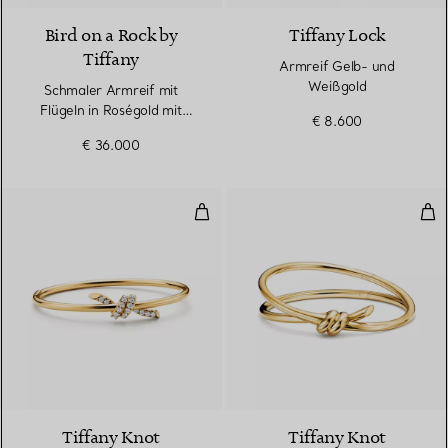
Bird on a Rock by
Tiffany Lock
Tiffany
Armreif Gelb- und
Weißgold
Schmaler Armreif mit
Flügeln in Roségold mit
€ 8.600
Diamanten
€ 36.000
Wire Armreifin Gelbgold mit Di
Zwe
4 Materialien
Tiffany Knot
Tiffany Knot