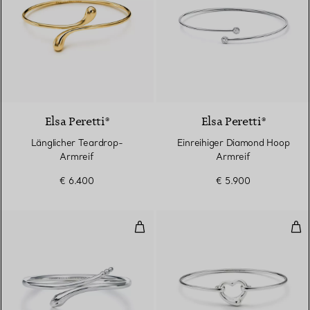
Elsa Peretti®
Elsa Peretti®
Länglicher Teardrop-
Einreihiger Diamond Hoop
Armreif
Armreif
€ 6.400
€ 5.900
Schlangen-Armreif
Ope