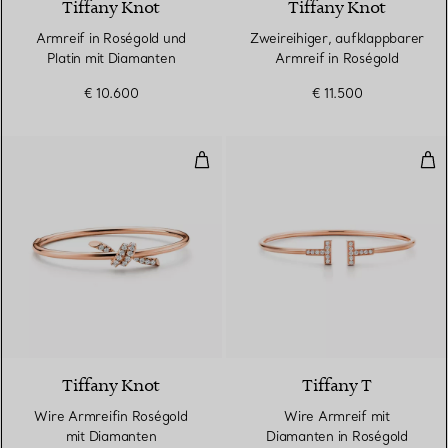
Tiffany Knot
Tiffany Knot
Armreif in Roségold und
Zweireihiger, aufklappbarer
Platin mit Diamanten
Armreif in Roségold
€ 10.600
€ 11.500
Wire Armreifin Roségold mit Di
Wir
4 Materialien
Tiffany Knot
Tiffany T
Wire Armreifin Roségold
Wire Armreif mit
mit Diamanten
Diamanten in Roségold