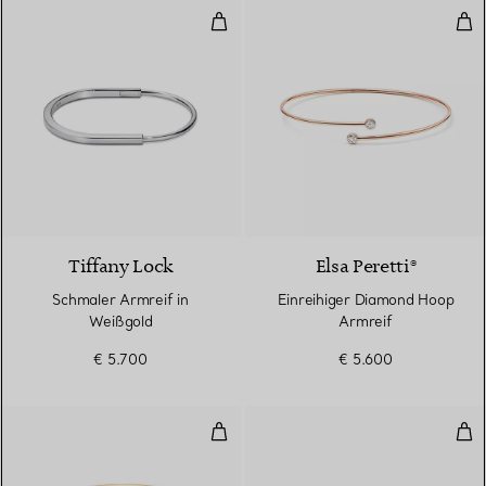
Schmaler Armreif in Weißgold
Ein
3 Materialien
Tiffany Lock
Elsa Peretti®
Schmaler Armreif in
Einreihiger Diamond Hoop
Weißgold
Armreif
€ 5.700
€ 5.600
Länglicher Teardrop-Armreif
Ein