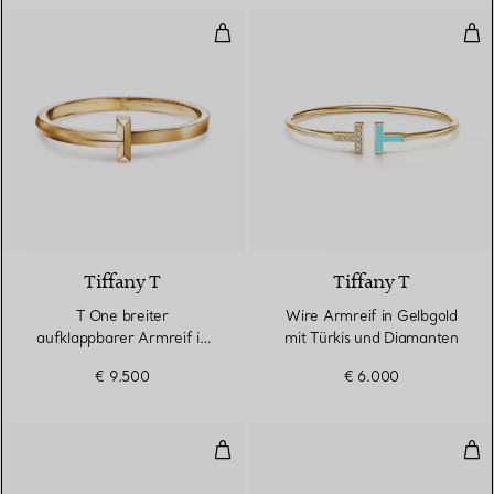
T One breiter aufklappbarer Armr
Wir
2 Materialien
Tiffany T
Tiffany T
T One breiter
Wire Armreif in Gelbgold
aufklappbarer Armreif in
mit Türkis und Diamanten
Gelbgold
€ 9.500
€ 6.000
Wire Armreif in Gelbgold mit Pe
T O