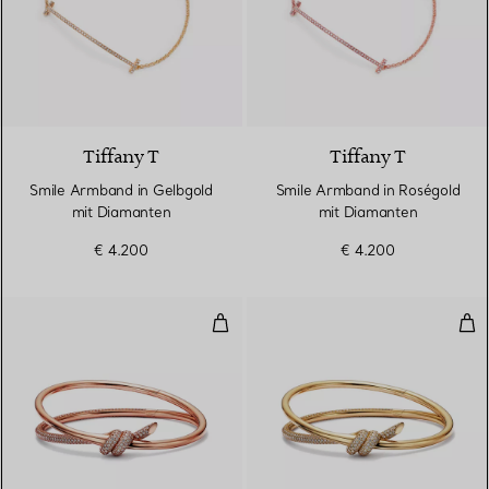
3 Materialien
Tiffany T
Tiffany T
Smile Armband in Gelbgold
Smile Armband in Roségold
mit Diamanten
mit Diamanten
€ 4.200
€ 4.200
Zweireihiger, aufklappbarer Arm
Zwe