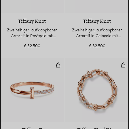
3 Materialien
Tiffany Knot
Tiffany Knot
Zweireihiger, aufklappbarer
Zweireihiger, aufklappbarer
Armreif in Roségold mit
Armreif in Gelbgold mit
Diamanten
Diamanten
€ 32.500
€ 32.500
T One breiter aufklappbarer Arm
Gli
3 Materialien