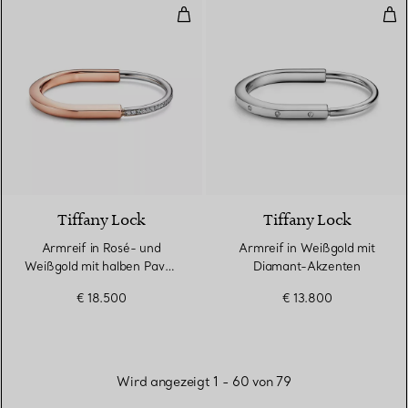
Armreif in Rosé- und Weißgold 
Arm
3 Materialien
Tiffany Lock
Tiffany Lock
Armreif in Rosé- und
Armreif in Weißgold mit
Weißgold mit halben Pavé-
Diamant-Akzenten
Diamanten
€ 18.500
€ 13.800
Wird angezeigt 1 - 60 von 79