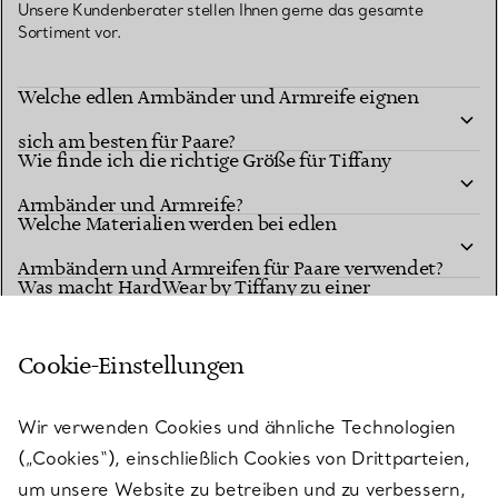
Unsere Kundenberater stellen Ihnen gerne das gesamte
Sortiment vor.
Welche edlen Armbänder und Armreife eignen
sich am besten für Paare?
Wie finde ich die richtige Größe für Tiffany
Armbänder und Armreife?
Welche Materialien werden bei edlen
Armbändern und Armreifen für Paare verwendet?
Was macht HardWear by Tiffany zu einer
perfekten Wahl für Paare?
Cookie-Einstellungen
Wie pflege ich edle Armbänder und Armreife?
Können Tiffany Armbänder und Armreife für
Wir verwenden Cookies und ähnliche Technologien
Paare graviert oder personalisiert werden?
(„Cookies“), einschließlich Cookies von Drittparteien,
Zu welchen Anlässen eignen sich Armbänder und
um unsere Website zu betreiben und zu verbessern,