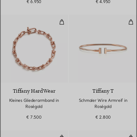
€ 6.950
€ 4.950
Kleines Gliederarmband in Roség
Sch
2 Materialien
Tiffany HardWear
Tiffany T
Kleines Gliederarmband in
Schmaler Wire Armreif in
Roségold
Roségold
€ 7.500
€ 2.800
Gliederarmband, große Glieder i
Sch