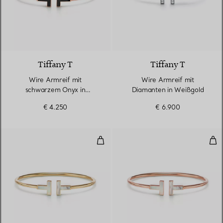
3 Materialien
Tiffany T
Tiffany T
Wire Armreif mit
Wire Armreif mit
schwarzem Onyx in
Diamanten in Weißgold
Roségold
€ 4.250
€ 6.900
Wire Armreif in Gelbgold mit Per
Wir