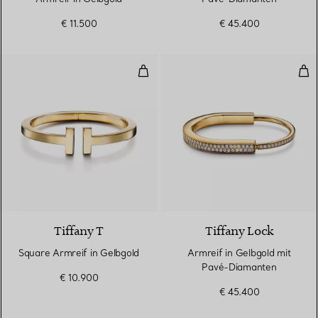
€ 11.500
€ 45.400
Square Armreif in Gelbgold
Arm
2 Materialien
Tiffany T
Tiffany Lock
Square Armreif in Gelbgold
Armreif in Gelbgold mit
Pavé-Diamanten
€ 10.900
€ 45.400