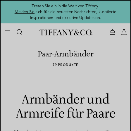
Treten Sie ein in die Welt von Tiffany.
Vom S
Melden Sie
sich für die neuesten Nachrichten, kuratierte
Inspirationen und exklusive Updates an.
Kontaktie
Paar-Armbänder
79 PRODUKTE
Armbänder und
Armreife für Paare