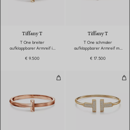
2 Materialien
Tiffany T
Tiffany T
T One breiter
T One schmaler
aufklappbarer Armreif in
aufklappbarer Armreif mit
Gelbgold
Diamanten in Gelbgold
€ 9.500
€ 17.500
T One breiter aufklappbarer Armr
Bre
2 Materialien