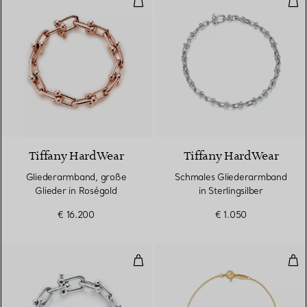
Tiffany HardWear
Tiffany HardWear
Gliederarmband, große
Schmales Gliederarmband
Glieder in Roségold
in Sterlingsilber
€ 16.200
€ 1.050
Gliederarmband, große Glieder in 
Dia