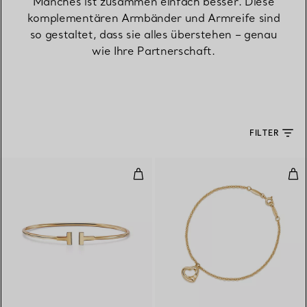
Manches ist zusammen einfach besser. Diese
komplementären Armbänder und Armreife sind
so gestaltet, dass sie alles überstehen – genau
wie Ihre Partnerschaft.
FILTER
Schmaler Wire Armreif in Gelbgo
Ope
3 Materialien