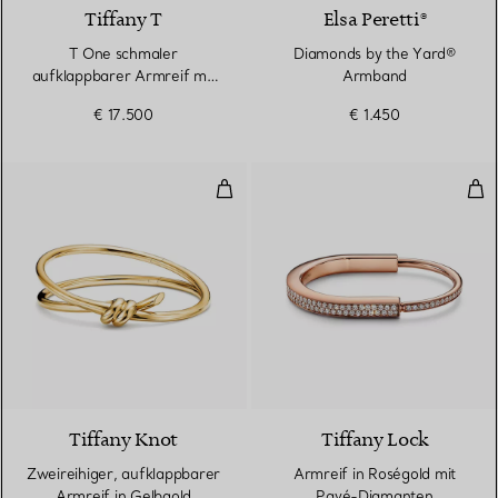
Tiffany T
Elsa Peretti®
T One schmaler
Diamonds by the Yard®
aufklappbarer Armreif mit
Armband
Diamanten in Roségold
€ 17.500
€ 1.450
Zweireihiger, aufklappbarer Armr
Arm
2 Materialien
Tiffany Knot
Tiffany Lock
Zweireihiger, aufklappbarer
Armreif in Roségold mit
Armreif in Gelbgold
Pavé-Diamanten