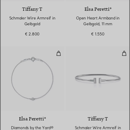
Tiffany T
Elsa Peretti®
Schmaler Wire Armreif in
Open Heart Armband in
Gelbgold
Gelbgold, 11 mm
€ 2.800
€ 1.550
Diamonds by the Yard® Armban
Sch
Elsa Peretti®
Tiffany T
Diamonds by the Yard®
Schmaler Wire Armreif in