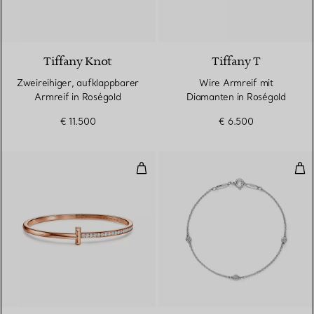
2 Materialien
Tiffany Knot
Tiffany T
Zweireihiger, aufklappbarer
Wire Armreif mit
Armreif in Roségold
Diamanten in Roségold
€ 11.500
€ 6.500
T One schmaler aufklappbarer A
Dia
3 Materialien