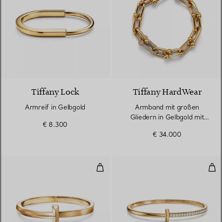
5 Materialien
Tiffany Lock
Tiffany HardWear
Armreif in Gelbgold
Armband mit großen
Gliedern in Gelbgold mit
€ 8.300
Diamanten
€ 34.000
T One breiter aufklappbarer Armr
T O