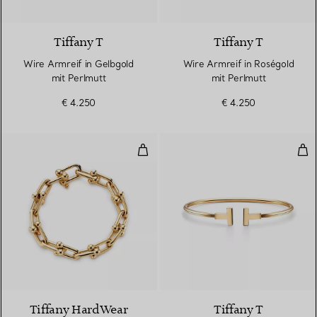
3 Materialien
Tiffany T
Tiffany T
Wire Armreif in Gelbgold
Wire Armreif in Roségold
mit Perlmutt
mit Perlmutt
€ 4.250
€ 4.250
Gliederarmband, große Glieder i
Wir
Tiffany HardWear
Tiffany T