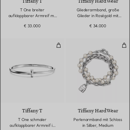
Tiffany T
Tiffany HardWear
T One breiter
Gliederarmband, große
aufklappbarer Armreif mit
Glieder in Roségold mit
Diamanten in Roségold
Diamanten
€ 33.000
€ 34.000
T One schmaler aufklappbarer Ar
Per
3 Materialien
Tiffany T
Tiffany HardWear
T One schmaler
Perlenarmband mit Schloss
aufklappbarer Armreif in
in Silber, Medium