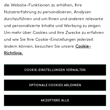
die Website-Funktionen zu erhöhen, Ihre
Armreife für Paare am besten als Geschenk?
Nutzererfahrung zu personalisieren, Analysen
durchzuführen und um Ihnen und anderen relevante
STARTSEITE
SCHMUCK
ARMBÄNDER
PAAR-ARMBÄNDER
und personalisierte Inhalte und Werbung zu zeigen.
Um mehr über Cookies und ihre Zwecke zu erfahren
und wie Sie Ihre Cookie-Einstellungen jederzeit
ändern können, besuchen Sie unsere
Cookie-
Aktuelles von Tiffany
Richtlinie.
COOKIE-EINSTELLUNGEN VERWALTEN
E-MAIL
MELDEN SIE SICH AN
OPTIONALE COOKIES ABLEHNEN
AKZEPTIERE ALLE