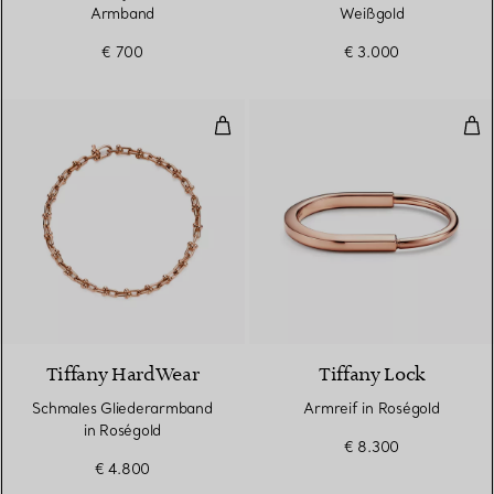
Armband
Weißgold
€ 700
€ 3.000
Schmales Gliederarmband in Ros
Arm
2 Materialien
Tiffany HardWear
Tiffany Lock
Schmales Gliederarmband
Armreif in Roségold
in Roségold
€ 8.300
€ 4.800