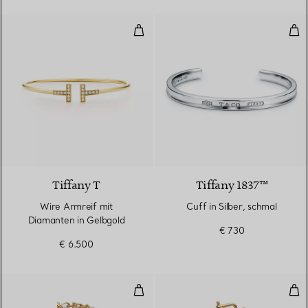
Wire Armreif mit Diamanten in G
Cuff
3 Materialien
Tiffany T
Tiffany 1837™
Wire Armreif mit
Cuff in Silber, schmal
Diamanten in Gelbgold
€ 730
€ 6.500
Schmales Gliederarmband in Gel
Kle