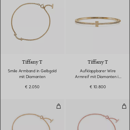
3 Materialien
Tiffany T
Tiffany T
Smile Armband in Gelbgold
Aufklappbarer Wire
mit Diamanten
Armreif mit Diamanten in
Gelbgold
€ 2.050
€ 10.800
Smile Armband in Gelbgold mit 
Smi