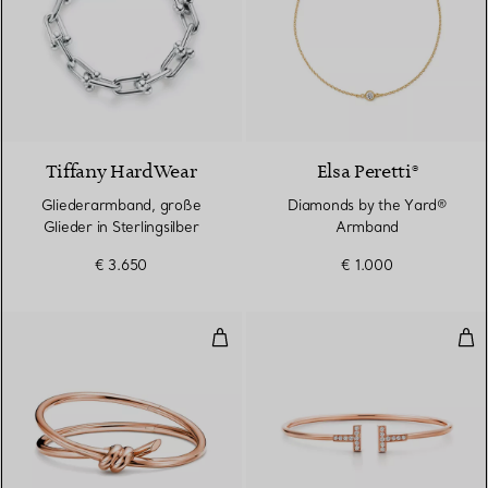
Tiffany HardWear
Elsa Peretti®
Gliederarmband, große
Diamonds by the Yard®
Glieder in Sterlingsilber
Armband
€ 3.650
€ 1.000
Zweireihiger, aufklappbarer Armr
Wir