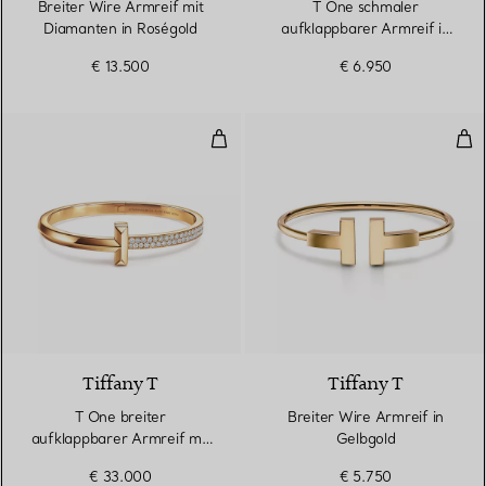
Breiter Wire Armreif mit
T One schmaler
Diamanten in Roségold
aufklappbarer Armreif in
Roségold
€ 13.500
€ 6.950
T One breiter aufklappbarer Arm
Bre
3 Materialien
Tiffany T
Tiffany T
T One breiter
Breiter Wire Armreif in
aufklappbarer Armreif mit
Gelbgold
Diamanten in Gelbgold
€ 33.000
€ 5.750