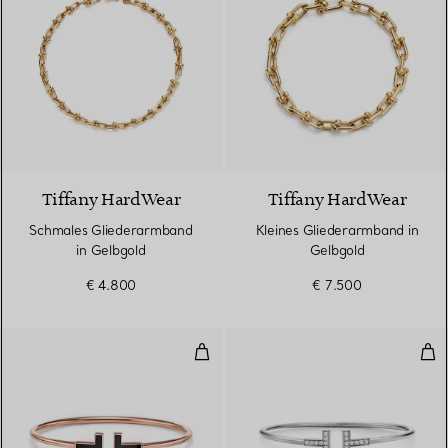
2 Materialien
Tiffany HardWear
Tiffany HardWear
Schmales Gliederarmband
Kleines Gliederarmband in
in Gelbgold
Gelbgold
€ 4.800
€ 7.500
Wire Armreif mit schwarzem Ony
Wir