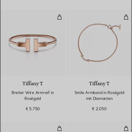
Breiter Wire Armreif in Roségold
Smi
2 Materialien
Tiffany T
Tiffany T
Breiter Wire Armreif in
Smile Armband in Roségold
Roségold
mit Diamanten
€ 5.750
€ 2.050
Smile Armband in Gelbgold mit 
Auf