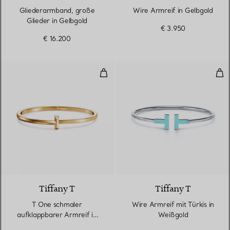
Gliederarmband, große
Wire Armreif in Gelbgold
Glieder in Gelbgold
€ 3.950
€ 16.200
T One schmaler aufklappbarer Ar
Wir
3 Materialien
Tiffany T
Tiffany T
T One schmaler
Wire Armreif mit Türkis in
aufklappbarer Armreif in
Weißgold
Gelbgold