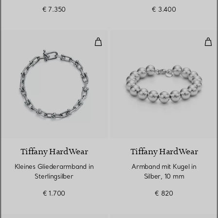
Weißgold
€ 7.350
€ 3.400
Kleines Gliederarmband in Sterlin
Arm
Tiffany HardWear
Tiffany HardWear
Kleines Gliederarmband in
Armband mit Kugel in
Sterlingsilber
Silber, 10 mm
€ 1.700
€ 820