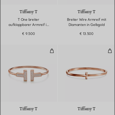
Tiffany T
Tiffany T
T One breiter
Breiter Wire Armreif mit
aufklappbarer Armreif in
Diamanten in Gelbgold
Roségold
€ 9.500
€ 13.500
Breiter Wire Armreif mit Diaman
T O
3 Materialien
Tiffany T
Tiffany T