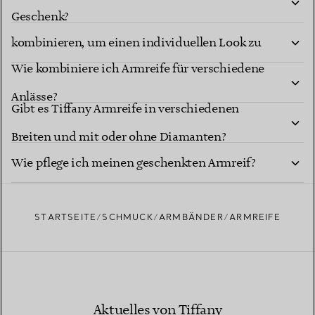
Kann man Armreifen übereinander tragen oder
Geschenk?
kombinieren, um einen individuellen Look zu
Wie kombiniere ich Armreife für verschiedene
erzielen?
Anlässe?
Gibt es Tiffany Armreife in verschiedenen
Breiten und mit oder ohne Diamanten?
Wie pflege ich meinen geschenkten Armreif?
STARTSEITE
SCHMUCK
ARMBÄNDER
ARMREIFE
Aktuelles von Tiffany