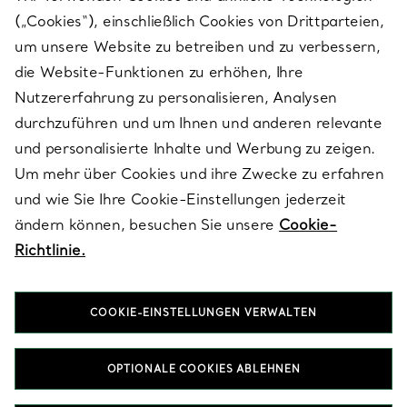
(„Cookies“), einschließlich Cookies von Drittparteien,
SERVICES
um unsere Website zu betreiben und zu verbessern,
die Website-Funktionen zu erhöhen, Ihre
Nutzererfahrung zu personalisieren, Analysen
ÜBER TIFFANY & CO.
durchzuführen und um Ihnen und anderen relevante
und personalisierte Inhalte und Werbung zu zeigen.
Um mehr über Cookies und ihre Zwecke zu erfahren
RECHTLICHE HINWEISE
und wie Sie Ihre Cookie-Einstellungen jederzeit
ändern können, besuchen Sie unsere
Cookie-
Richtlinie.
FOLGEN SIE UNS
COOKIE-EINSTELLUNGEN VERWALTEN
Standort ändern:
OPTIONALE COOKIES ABLEHNEN
T&Co. 2026