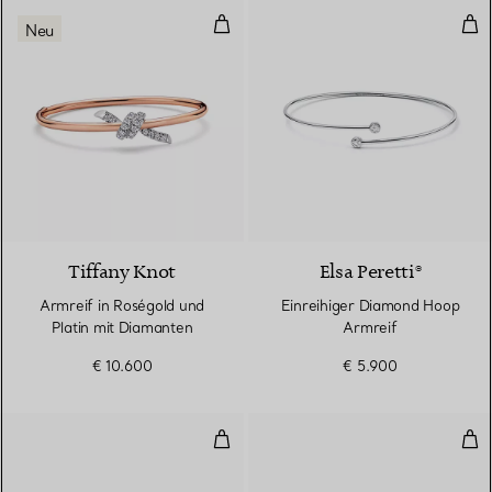
Armreif in Roségold und Platin 
Ein
Neu
4 Materialien
Tiffany Knot
Elsa Peretti®
Armreif in Roségold und
Einreihiger Diamond Hoop
Platin mit Diamanten
Armreif
€ 10.600
€ 5.900
Schmaler Armreif mit Flügeln in 
Bre