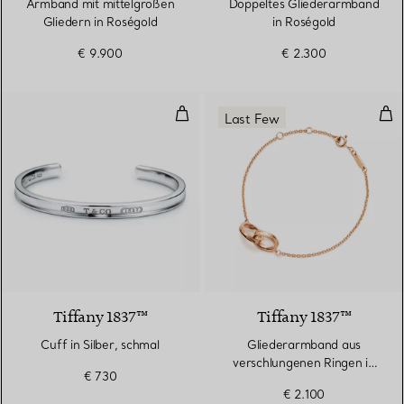
Armband mit mittelgroßen
Doppeltes Gliederarmband
Gliedern in Roségold
in Roségold
€ 9.900
€ 2.300
Cuff in Silber, schmal
Gli
Last Few
Tiffany 1837™
Tiffany 1837™
Cuff in Silber, schmal
Gliederarmband aus
verschlungenen Ringen in
€ 730
Roségold
€ 2.100