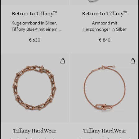
Return to Tiffany™
Return to Tiffany™
Kugelarmband in Silber,
Armband mit
Tiffany Blue® mit einem
Herzanhänger in Silber
Diamanten, 4 mm
€ 630
€ 840
Armband mit mittelgroßen Gliede
Dop
2 Materialien
Tiffany HardWear
Tiffany HardWear