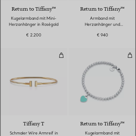
Return to Tiffany™
Return to Tiffany™
Kugelarmband mit Mini-
Armband​ mit
Herzanhänger in Roségold
Herzanhänger und
Knebelverschluss in Silber
€ 2.200
€ 940
Schmaler Wire Armreif in Gelbgo
Kug
3 Materialien
Tiffany T
Return to Tiffany™
Schmaler Wire Armreif in
Kugelarmband mit