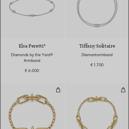
Elsa Peretti®
Tiffany Solitaire
Diamonds by the Yard®
Diamantarmband
Armband
€ 1.700
€ 6.000
Armband mit mittelgroßen Gliede
Arm