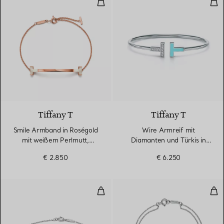
Smile Armband in Roségold mit 
Wir
Tiffany T
Tiffany T
Smile Armband in Roségold
Wire Armreif mit
mit weißem Perlmutt,
Diamanten und Türkis in
Medium
Weißgold
€ 2.850
€ 6.250
Diamonds by the Yard® Armban
Dia