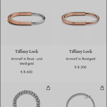
5 Materialien
Tiffany Lock
Tiffany Lock
Armreif in Rosé- und
Armreif in Roségold
Weißgold
€ 8.300
€ 8.600
Armband mit Herzanhänger in St
Kug