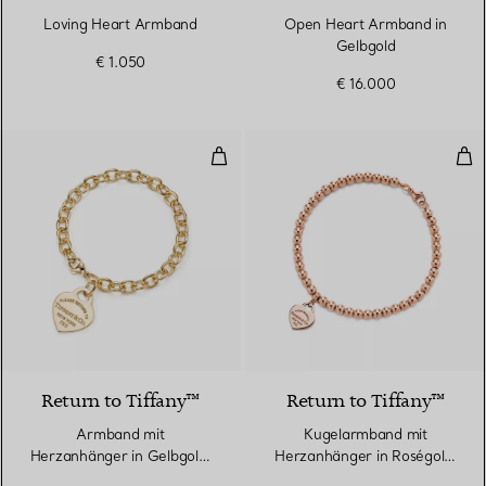
Loving Heart Armband
Open Heart Armband in
Gelbgold
€ 1.050
€ 16.000
Armband mit Herzanhänger in G
Kug
Return to Tiffany™
Return to Tiffany™
Armband mit
Kugelarmband mit
Herzanhänger in Gelbgold,
Herzanhänger in Roségold,
Medium
4 mm