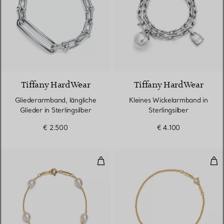
Tiffany HardWear
Tiffany HardWear
Gliederarmband, längliche
Kleines Wickelarmband in
Glieder in Sterlingsilber
Sterlingsilber
€ 2.500
€ 4.100
Pearls by the Yard™ Armband
Ope