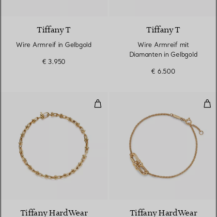
3 Materialien
Tiffany T
Tiffany T
Wire Armreif in Gelbgold
Wire Armreif mit
Diamanten in Gelbgold
€ 3.950
€ 6.500
Schmales Gliederarmband in Gel
Dop
2 Materialien
Tiffany HardWear
Tiffany HardWear