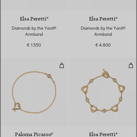
3 Materialien
Elsa Peretti®
Elsa Peretti®
Diamonds by the Yard®
Diamonds by the Yard®
Armband
Armband
€ 1.550
€ 4.800
Loving Heart Armband
Ope
Paloma Picasso®
Elsa Peretti®