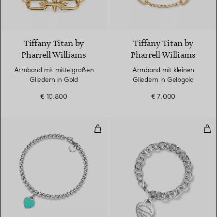
Tiffany Titan by
Tiffany Titan by
Pharrell Williams
Pharrell Williams
Armband mit mittelgroßen
Armband mit kleinen
Gliedern in Gold
Gliedern in Gelbgold
€ 10.800
€ 7.000
Kugelarmband in Silber, Tiffany
Arm
3 Farben