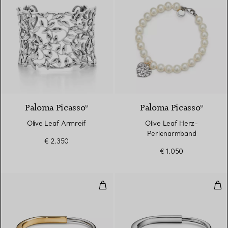
Paloma Picasso®
Paloma Picasso®
Olive Leaf Armreif
Olive Leaf Herz-
Perlenarmband
€ 2.350
€ 1.050
Armreif Gelb- und Weißgold
Arm