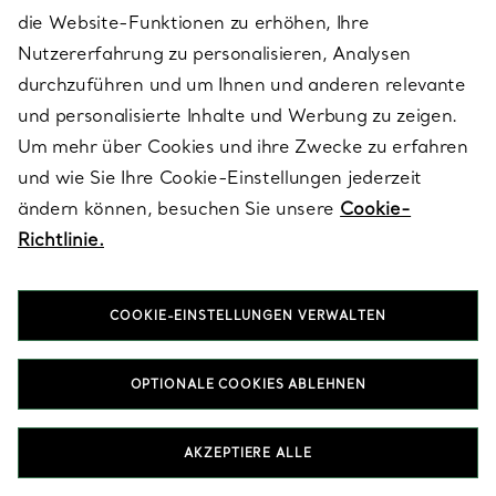
spiegelt die legendäre Erfindungsgabe und Kreativität des
die Website-Funktionen zu erhöhen, Ihre
Hauses wider, mit Armbänder in Gold mit Tanzanite, die nur
Nutzererfahrung zu personalisieren, Analysen
unsere Handwerker sich vorstellen könnten.
durchzuführen und um Ihnen und anderen relevante
und personalisierte Inhalte und Werbung zu zeigen.
HALSKETTEN & ANHÄNGER IN GOLD MIT TANZANITE
Um mehr über Cookies und ihre Zwecke zu erfahren
OHRRINGE IN GOLD MIT TANZANITE
und wie Sie Ihre Cookie-Einstellungen jederzeit
RINGE IN GOLD MIT TANZANITE
GESCHENKE FÜR SIE IN GOLD MIT TANZANITE
ändern können, besuchen Sie unsere
Cookie-
Richtlinie.
COOKIE-EINSTELLUNGEN VERWALTEN
OPTIONALE COOKIES ABLEHNEN
Nach Kategorie ansehen
AKZEPTIERE ALLE