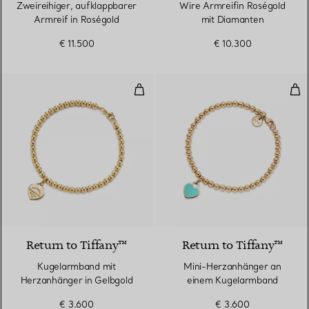
Zweireihiger, aufklappbarer
Wire Armreifin Roségold
Armreif in Roségold
mit Diamanten
€ 11.500
€ 10.300
Kugelarmband mit Herzanhänger 
Min
2 Materialien
Return to Tiffany™
Return to Tiffany™
Kugelarmband mit
Mini-Herzanhänger an
Herzanhänger in Gelbgold
einem Kugelarmband
€ 3.600
€ 3.600