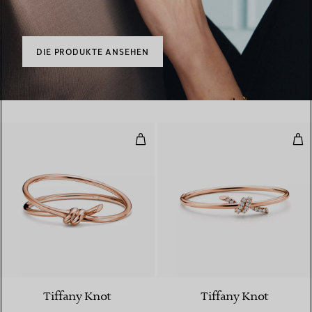
DIE PRODUKTE ANSEHEN
Zweireihiger, aufklappbarer Armr
Wir
2 Materialien
Tiffany Knot
Tiffany Knot