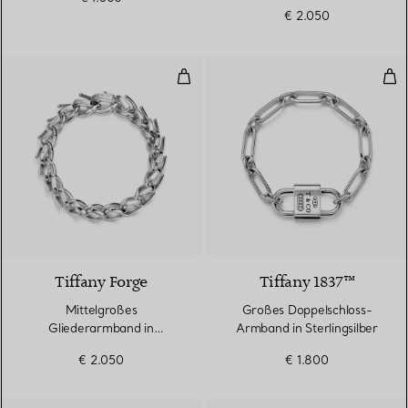
€ 2.050
Mittelgroßes Gliederarmband in h
Gro
Tiffany Forge
Tiffany 1837™
Mittelgroßes
Großes Doppelschloss-
Gliederarmband in
Armband in Sterlingsilber
hochglanzpoliertem
€ 2.050
€ 1.800
Sterlingsilber