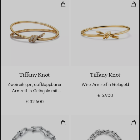
Zweireihiger, aufklappbarer Arm
Wir
3 Materialien
Tiffany Knot
Tiffany Knot
Zweireihiger, aufklappbarer
Wire Armreifin Gelbgold
Armreif in Gelbgold mit
€ 5.900
Diamanten
€ 32.500
Gliederarmband, längliche Glieder
Kle