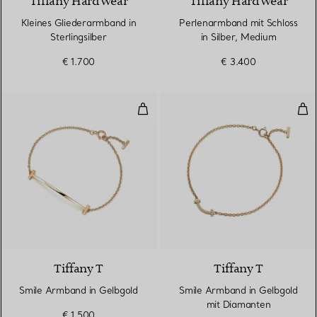
Tiffany HardWear
Tiffany HardWear
Kleines Gliederarmband in
Perlenarmband mit Schloss
Sterlingsilber
in Silber, Medium
€ 1.700
€ 3.400
Smile Armband in Gelbgold
Smi
3 Materialien
Tiffany T
Tiffany T
Smile Armband in Gelbgold
Smile Armband in Gelbgold
mit Diamanten
€ 1.500