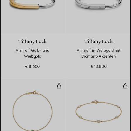
5 Materialien
Tiffany Lock
Tiffany Lock
Armreif Gelb- und
Armreif in Weißgold mit
Weißgold
Diamant-Akzenten
€ 8.600
€ 13.800
Color by the Yard Armband mit 
Dia