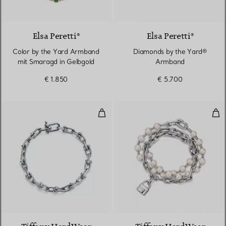
2 Materialien
Elsa Peretti®
Elsa Peretti®
Color by the Yard Armband
Diamonds by the Yard®
mit Smaragd in Gelbgold
Armband
€ 1.850
€ 5.700
Kleines Gliederarmband in Sterlin
Per