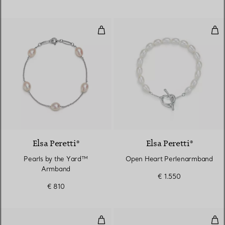
Pearls by the Yard™ Armband
Ope
Elsa Peretti®
Elsa Peretti®
Pearls by the Yard™
Open Heart Perlenarmband
Armband
€ 1.550
€ 810
Armreif in Rosé- und Weißgold
Arm