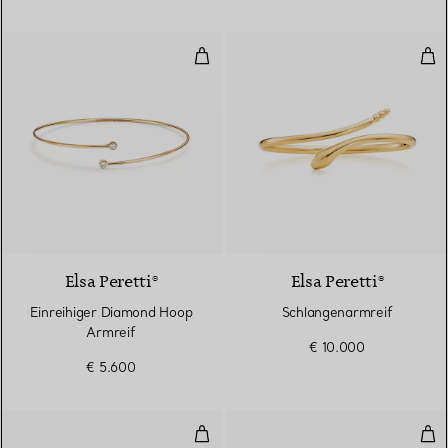
Einreihiger Diamond Hoop Armre
Sch
3 Materialien
Elsa Peretti®
Elsa Peretti®
Einreihiger Diamond Hoop
Schlangenarmreif
Armreif
€ 10.000
€ 5.600
Olive Leaf Armreif
Oli