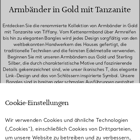
Armbänder in Gold mit Tanzanite
Entdecken Sie die renommierte Kollektion von Armbänder in Gold
mit Tanzanite von Tiffany. Vom Kettenarmband über Armreifen
bis hin zu eleganten Bangles wird jedes Design sorgfältig von den
weltbekannten Handwerkern des Hauses gefertigt, die
traditionelle Techniken und die feinsten Edelmetalle verwenden.
Beginnen Sie mit unseren Armbändern aus Gold und Sterling
Silber, die durch charakteristische Motive und faszinierende
Details gekennzeichnet sind, wie unser ikonisches T, das elegante
Link-Design und das von Schlössern inspirierte Symbol. Unsere
Bangles sind in breiten oder schmalen Ausführungen gestaltet
und setzen ein mutiges Statement, ob sie einzeln getragen oder
als Set kombiniert werden. Entdecken Sie Stapelarmbänder, um
die perfekte Kombination zu kreieren. Zu unseren Favoriten, die
Cookie-Einstellungen
gut zusammenpassen, gehören ein Diamant-Tennisarmband, ein
schmales Bangle und ein Kettenarmband, die einen auffälligen
Kontrast der Texturen bieten. Suchen Sie nach einem
Wir verwenden Cookies und ähnliche Technologien
bedeutungsvollen Geburtstagsgeschenk? Entdecken Sie
(„Cookies“), einschließlich Cookies von Drittparteien,
Armbänder mit Geburtssteinen, ein Geschenk, das sie über Jahre
um unsere Website zu betreiben und zu verbessern,
hinweg schätzen werden. Unsere Kollektion zeitloser Designs