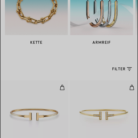
KETTE
ARMREIF
FILTER
Wire Armreif in Gelbgold
Wir