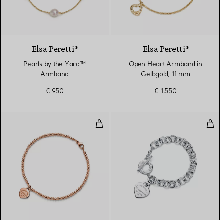
Elsa Peretti®
Elsa Peretti®
Pearls by the Yard™
Open Heart Armband in
Armband
Gelbgold, 11 mm
€ 950
€ 1.550
Kugelarmband mit Mini-Herzanhä
Arm
2 Materialien