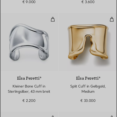
€ 9.000
€ 3.600
Kleiner Bone Cuff in Sterlingsilb
Spl
Elsa Peretti®
Elsa Peretti®
Kleiner Bone Cuff in
Split Cuff in Gelbgold,
Sterlingsilber, 43 mm breit
Medium
€ 2.200
€ 33.000