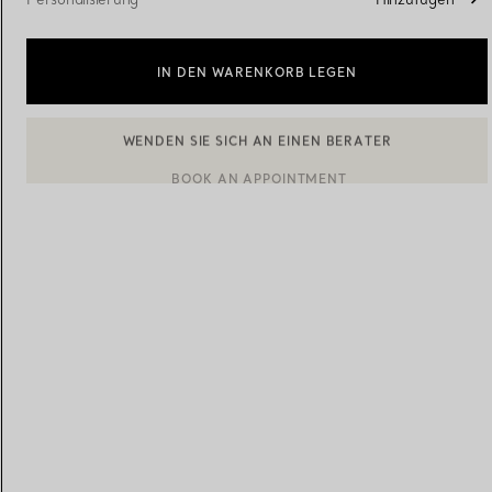
Eheringe für Damen
Eheringe für Herren
IN DEN WARENKORB LEGEN
BOOK AN APPOINTMENT
EINEN KUNDENBERATER KONTAKTIEREN ODER EINEN TERM
Vereinbaren Sie Ihren
Termin
mit e