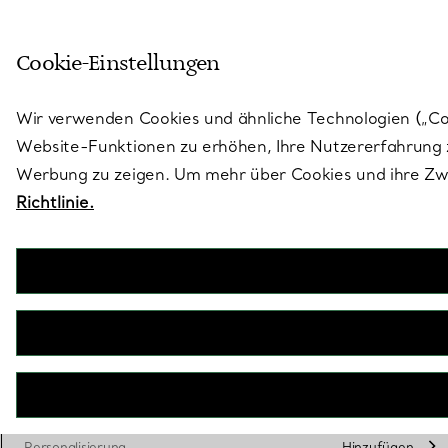
Treten Sie ein in die Welt von 
Cookie-Einstellungen
Gehen Sie auf die Seite „Stores“
Wir verwenden Cookies und ähnliche Technologien („Cook
Website-Funktionen zu erhöhen, Ihre Nutzererfahrung z
Werbung zu zeigen. Um mehr über Cookies und ihre Zwe
Richtlinie.
Return to Tiffany™
Kugelarmband mit Herzanhänger in Sterlingsilber und Roségold,
4 mm
€ 1.000
inkl. MwSt
Größe
Größentabelle
Extra Small
Medium
ausge
Personalisierung
Hinzufügen