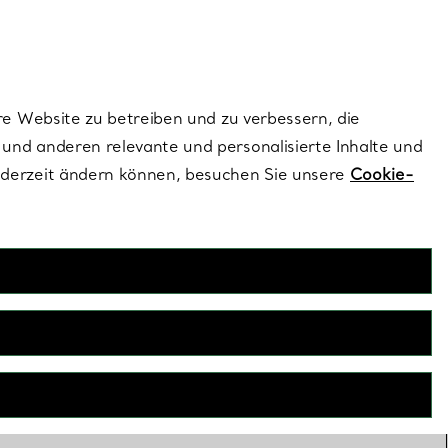
ionen und exklusive Updates an.
Kontaktieren Sie un
Melden Sie sich
re Website zu betreiben und zu verbessern, die
und anderen relevante und personalisierte Inhalte und
ederzeit ändern können, besuchen Sie unsere
Cookie-