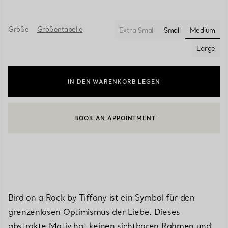
Größe
Größentabelle
Extra Small
Small
Medium
ausgewä
Large
IN DEN WARENKORB LEGEN
BOOK AN APPOINTMENT
EINEN KUNDENBERATER KONTAKTIEREN ODER EINEN TERMI
Bird on a Rock by Tiffany ist ein Symbol für den
grenzenlosen Optimismus der Liebe. Dieses
abstrakte Motiv hat keinen sichtbaren Rahmen und