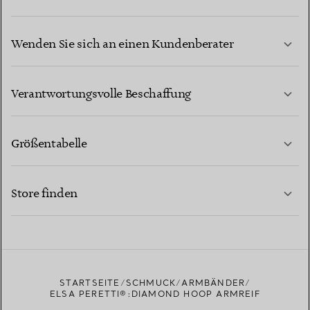
Wenden Sie sich an einen Kundenberater
MEHR ERFAHREN
Verantwortungsvolle Beschaffung
Größentabelle
KONTAKTIEREN SIE UNS
MEHR ERFAHREN
Store finden
MEHR ERFAHREN
EINEN STORE IN IHRER NÄHE FINDEN
STARTSEITE
SCHMUCK
ARMBÄNDER
ELSA PERETTI®:DIAMOND HOOP ARMREIF