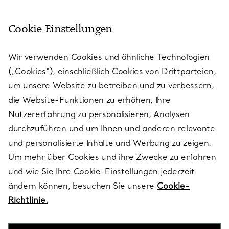
Cookie-Einstellungen
KUNDENSERVICE
Wir verwenden Cookies und ähnliche Technologien
(„Cookies“), einschließlich Cookies von Drittparteien,
SERVICES
um unsere Website zu betreiben und zu verbessern,
die Website-Funktionen zu erhöhen, Ihre
Nutzererfahrung zu personalisieren, Analysen
ÜBER TIFFANY & CO.
durchzuführen und um Ihnen und anderen relevante
und personalisierte Inhalte und Werbung zu zeigen.
Um mehr über Cookies und ihre Zwecke zu erfahren
RECHTLICHE HINWEISE
und wie Sie Ihre Cookie-Einstellungen jederzeit
ändern können, besuchen Sie unsere
Cookie-
Richtlinie.
FOLGEN SIE UNS